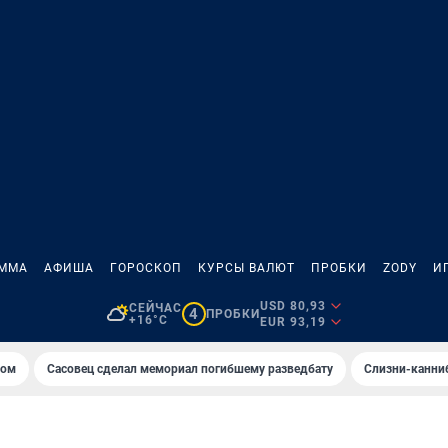
АММА
АФИША
ГОРОСКОП
КУРСЫ ВАЛЮТ
ПРОБКИ
ZODY
И
USD 80,93
СЕЙЧАС
4
ПРОБКИ
+16°C
EUR 93,19
том
Сасовец сделал мемориал погибшему разведбату
Слизни-канни