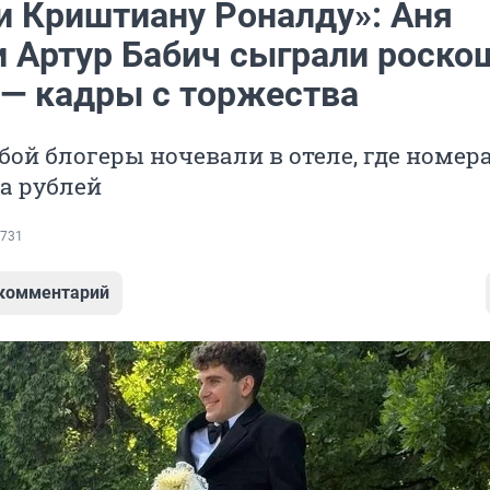
и Криштиану Роналду»: Аня
и Артур Бабич сыграли роск
 — кадры с торжества
бой блогеры ночевали в отеле, где номера
а рублей
731
 комментарий