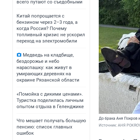
всего путают со съедобными
Китай попрощается с
бензином через 2–3 года, а
когда Россия? Почему
топливный кризис не ускорил
переход на электромобили
Медведь на кладбище,
бездорожье и небо
нараспашку: как живут в
умирающих деревнях на
окраине Рязанской области
«Помойка с дикими ценами».
Туристка поделилась личным
опытом отдыха в Геленджике
До брака Аня Покров и
Что мешает получать большую
Источник: 
АНЯ POKROV
пенсию: список главных
ошибок