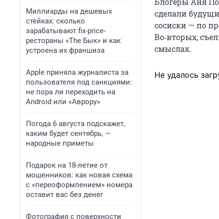
Блогеры Аня По
Миллиарды на дешевых
сделали будущи
стейках: сколько
сосиски — по п
зарабатывают fix-price-
Во‑вторых, съел
рестораны «The Бык» и как
смыслах.
устроена их франшиза
Apple приняла журналиста за
Не удалось загр
пользователя под санкциями:
не пора ли переходить на
Android или «Аврору»
Погода 6 августа подскажет,
каким будет сентябрь, —
народные приметы
Подарок на 18-летие от
мошенников: как новая схема
с «переоформлением» номера
оставит вас без денег
Фотография с поверхности