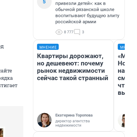
5
привезли детей»: как в
обычной рязанской школе
воспитывают будущую элиту
российской армии
8 777
3
ед
МНЕНИЕ
МНЕНИ
Квартиры дорожают,
«Мы в
но дешевеют: почему
Нолан
рынок недвижимости
настр
сайте
сейчас такой странный
смотр
рядка
чтобы
стигает
выгля
Екатерина Торопова
директор агентства
недвижимости