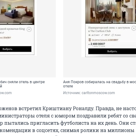
бич сняли отель в центре
Аня Покров собиралась на свадьбу в мо
ой
отеле
cow.com
Источник: 
carltonmoscow.com
оженов встретил Криштиану Роналду. Правда, не наст
инистраторы отеля с юмором поздравили ребят со св
ур пытались пригласить футболиста на их день. Они с
рекомендации в соцсетях, снимая ролики на миллионы