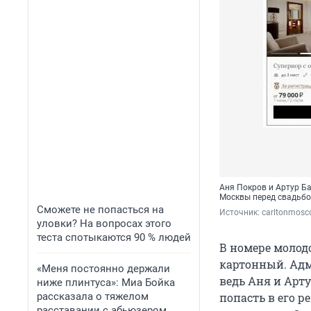
Аня Покров и Артур Ба
Москвы перед свадьб
Сможете не попасться на
Источник: 
carltonmos
уловки? На вопросах этого
теста спотыкаются 90 % людей
В номере молод
картонный. Адм
«Меня постоянно держали
ведь Аня и Арт
ниже плинтуса»: Миа Бойка
рассказала о тяжелом
попасть в его 
расставании с абьюзером