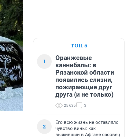
ТОП 5
Оранжевые
1
каннибалы: в
Рязанской области
появились слизни,
пожирающие друг
друга (и не только)
25 635
3
Его всю жизнь не оставляло
2
чувство вины: как
выживший в Афгане сасовец