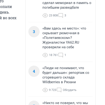
то
сделал мемориал в память о
копали
погибшем разведбате
день.
23 808
3
 во всех
«Вам здесь не место»: что
3
скрывает рюмочная в
«Полетаевском»?
Журналистки YA62.RU
проверили на себе
18 761
1
«Люди не понимают, что
4
будет дальше»: репортаж со
сгоревшего склада
Wildberries в Рязани
9 723
Обсудить
«Никто не поверил, что мы