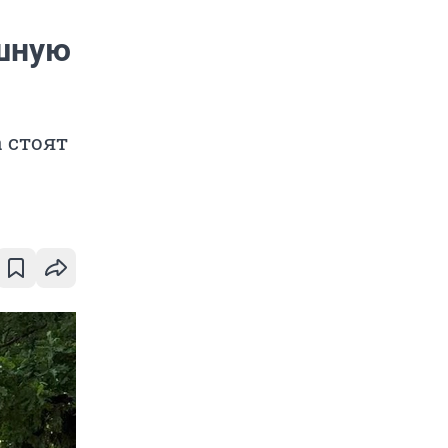
ошную
 стоят