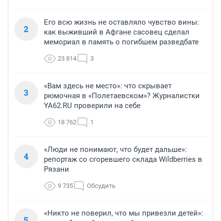
Его всю жизнь не оставляло чувство вины:
2
как выживший в Афгане сасовец сделал
мемориал в память о погибшем разведбате
23 814
3
«Вам здесь не место»: что скрывает
3
рюмочная в «Полетаевском»? Журналистки
YA62.RU проверили на себе
18 762
1
«Люди не понимают, что будет дальше»:
4
репортаж со сгоревшего склада Wildberries в
Рязани
9 735
Обсудить
«Никто не поверил, что мы привезли детей»:
5