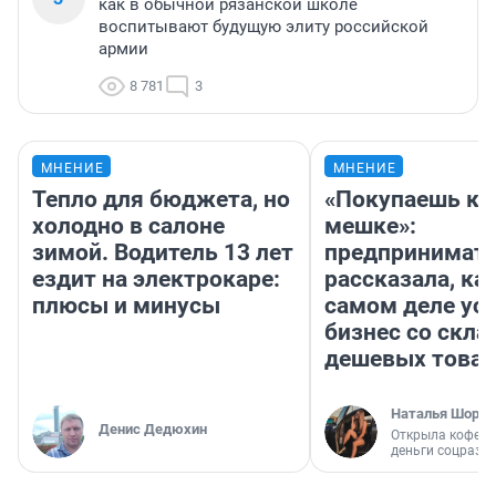
как в обычной рязанской школе
воспитывают будущую элиту российской
армии
8 781
3
МНЕНИЕ
МНЕНИЕ
Тепло для бюджета, но
«Покупаешь ко
холодно в салоне
мешке»:
зимой. Водитель 13 лет
предпринимат
ездит на электрокаре:
рассказала, как
плюсы и минусы
самом деле ус
бизнес со скл
дешевых това
Наталья Шорох
Денис Дедюхин
Открыла кофейн
деньги соцразв