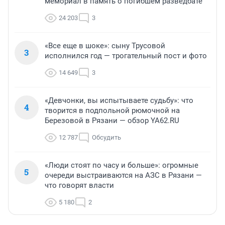
мемориал в память о погибшем разведбате
24 203
3
«Все еще в шоке»: сыну Трусовой
3
исполнился год — трогательный пост и фото
14 649
3
«Девчонки, вы испытываете судьбу»: что
4
творится в подпольной рюмочной на
Березовой в Рязани — обзор YA62.RU
12 787
Обсудить
«Люди стоят по часу и больше»: огромные
5
очереди выстраиваются на АЗС в Рязани —
что говорят власти
5 180
2