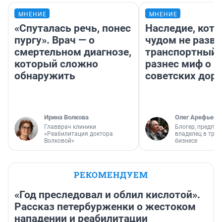
МНЕНИЕ
МНЕНИЕ
«Спуталась речь, понес
Наследие, кото
пургу». Врач — о
чудом не разва
смертельном диагнозе,
транспортный 
который сложно
разнес миф о 
обнаружить
советских доро
Ирина Волкова
Олег Арефьев
Главврач клиники
Блогер, предпри
«Реабилитация доктора
владелец в тра
Волковой»
бизнесе
РЕКОМЕНДУЕМ
«Год преследовал и облил кислотой».
Рассказ петербурженки о жестоком
нападении и реабилитации