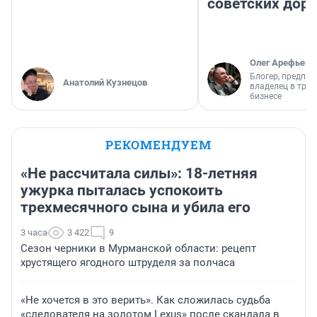
советских доро
Олег Арефьев
Блогер, предпри
Анатолий Кузнецов
владелец в тра
бизнесе
РЕКОМЕНДУЕМ
«Не рассчитала силы»: 18-летняя
ужурка пыталась успокоить
трехмесячного сына и убила его
3 часа
3 422
9
Сезон черники в Мурманской области: рецепт
хрустящего ягодного штруделя за полчаса
«Не хочется в это верить». Как сложилась судьба
«следователя на золотом Lexus» после скандала в