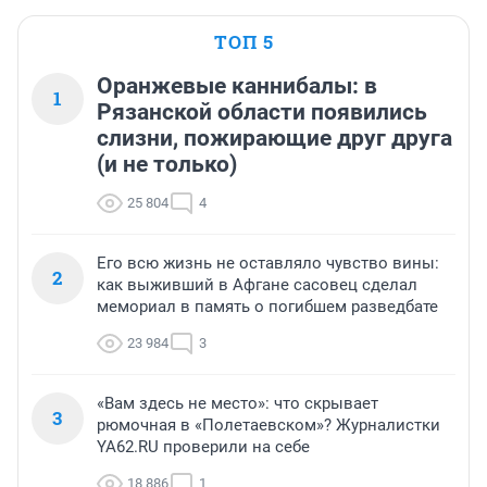
ТОП 5
Оранжевые каннибалы: в
1
Рязанской области появились
слизни, пожирающие друг друга
(и не только)
25 804
4
Его всю жизнь не оставляло чувство вины:
2
как выживший в Афгане сасовец сделал
мемориал в память о погибшем разведбате
23 984
3
«Вам здесь не место»: что скрывает
3
рюмочная в «Полетаевском»? Журналистки
YA62.RU проверили на себе
18 886
1