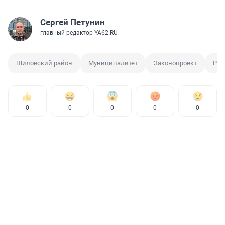
Сергей Петунин
главный редактор YA62.RU
Шиловский район
Муниципалитет
Законопроект
Ряз
0
0
0
0
0