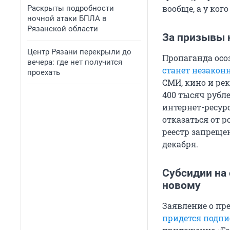
вообще, а у ког
Раскрыты подробности
ночной атаки БПЛА в
Рязанской области
За призывы 
Центр Рязани перекрыли до
Пропаганда осо
вечера: где нет получится
станет незако
проехать
СМИ, кино и ре
400 тысяч рубл
интернет-ресур
отказаться от р
реестр запреще
декабря.
Субсидии на
новому
Заявление о пр
придется подп