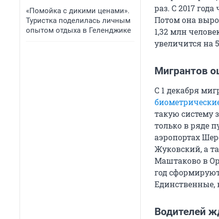
раз. С 2017 год
«Помойка с дикими ценами».
Потом она вырос
Туристка поделилась личным
опытом отдыха в Геленджике
1,32 млн человек
увеличится на 5
Мигрантов 
С 1 декабря миг
биометрически
такую систему з
только в ряде 
аэропортах Шер
Жуковский, а т
Маштаково в Оре
год сформируют
Единственные, 
Водителей ж