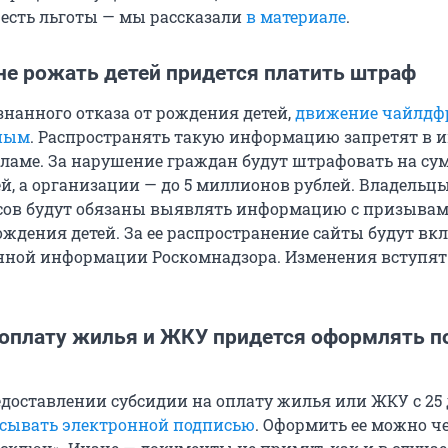
о есть льготы — мы рассказали
в материале
.
не рожать детей придется платить штраф
знанного отказа от рождения детей,
движение чайлдф
нным
. Распространять такую информацию запретят в и
кламе. За нарушение граждан будут штрафовать на су
ей, а организации — до 5 миллионов рублей. Владельц
сов будут обязаны выявлять информацию с призыва
ождения детей. За ее распространение сайты будут вк
нной информации Роскомнадзора. Изменения вступят 
 оплату жилья и ЖКУ придется оформлять п
едоставлении субсидии на оплату жилья или ЖКУ с 25
исывать электронной подписью
. Оформить ее можно ч