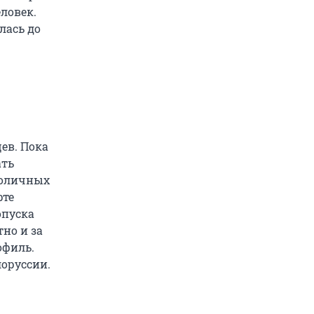
еловек.
лась до
цев. Пока
ать
толичных
рте
опуска
но и за
офиль.
лоруссии.