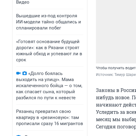
Видео
Вышедшие из-под контроля
ИИ-модели тайно общались и
спланировали побег
«Готовят основание будущей
дороги»: как в Рязани строят
южный обход и успевают ли в
срок
Чтобы получить водит
«Долго боялась
Источник: 
Тимур Шари
выходить на улицу». Мама
искалеченного бойца — о том,
Законы в Росси
как спасает сына, который
нибудь новое. 
разбился по пути к невесте
начинают дейст
Рязанец превратил свою
Уследить за вс
квартиру в «резиновую»: там
месяц мы выбир
прописали сразу 16 мигрантов
Сегодня поговор