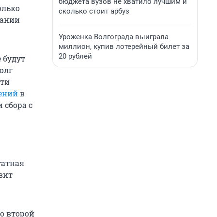
бюджета вузов не хватило лучшим и
олько
сколько стоит арбуз
кании
Уроженка Волгограда выиграла
миллион, купив лотерейный билет за
20 рублей
 будут
олг
сти
ений
в
 сбора с
татная
вит
о второй