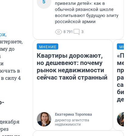
5
привезли детей»: как в
обычной рязанской школе
воспитывают будущую элиту
российской армии
8 791
3
ри,
нтернете,
МНЕНИЕ
МНЕНИ
мму до
Квартиры дорожают,
«Поку
ы
но дешевеют: почему
мешке
ми
рынок недвижимости
предп
лючать в
сейчас такой странный
расска
в силу 4
самом
бизне
дешев
о-
Екатерина Торопова
директор агентства
 декабря
недвижимости
ерез