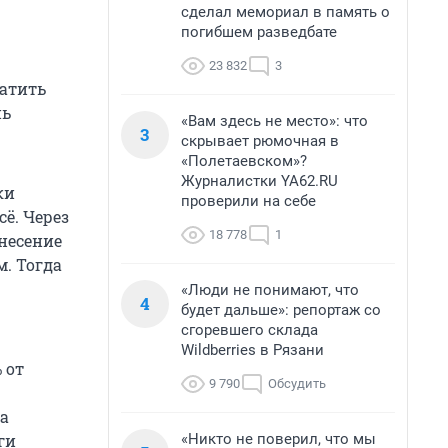
сделал мемориал в память о
погибшем разведбате
23 832
3
атить
нь
«Вам здесь не место»: что
3
скрывает рюмочная в
«Полетаевском»?
Журналистки YA62.RU
ки
проверили на себе
ё. Через
18 778
1
ынесение
. Тогда
«Люди не понимают, что
4
будет дальше»: репортаж со
сгоревшего склада
Wildberries в Рязани
 от
9 790
Обсудить
за
«Никто не поверил, что мы
ги