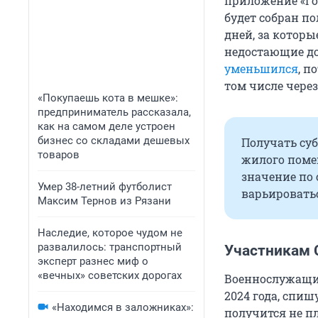
приложение «Гос
будет собран по
дней, за которы
недостающие до
уменьшился
, п
том числе чере
«Покупаешь кота в мешке»:
предприниматель рассказала,
как на самом деле устроен
бизнес со складами дешевых
Получать су
товаров
жилого помещ
значение по 
Умер 38-летний футболист
варьироватьс
Максим Тернов из Рязани
Наследие, которое чудом не
развалилось: транспортный
Участникам 
эксперт разнес миф о
«вечных» советских дорогах
Военнослужащим
2024 года, спи
«Находимся в заложниках»:
получится не п