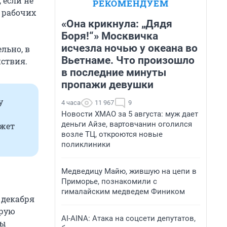
 если не
РЕКОМЕНДУЕМ
0 рабочих
«Она крикнула: „Дядя
Боря!“» Москвичка
исчезла ночью у океана во
льно, в
Вьетнаме. Что произошло
ствия.
в последние минуты
пропажи девушки
у
4 часа
11 967
9
Новости ХМАО за 5 августа: муж дает
деньги Айзе, вартовчанин оголился
ожет
возле ТЦ, откроются новые
поликлиники
Медведицу Майю, жившую на цепи в
Приморье, познакомили с
гималайским медведем Фиником
 декабря
орую
AI-AINA: Атака на соцсети депутатов,
мы