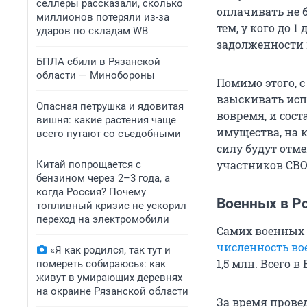
селлеры рассказали, сколько
оплачивать не б
миллионов потеряли из-за
тем, у кого до 
ударов по складам WB
задолженности 
БПЛА сбили в Рязанской
области — Минобороны
Помимо этого, 
взыскивать испо
Опасная петрушка и ядовитая
вовремя, и сос
вишня: какие растения чаще
имущества, на 
всего путают со съедобными
силу будут отм
участников СВО
Китай попрощается с
бензином через 2–3 года, а
когда Россия? Почему
Военных в Р
топливный кризис не ускорил
переход на электромобили
Самих военных 
численность во
«Я как родился, так тут и
1,5 млн. Всего в
помереть собираюсь»: как
живут в умирающих деревнях
на окраине Рязанской области
За время прове