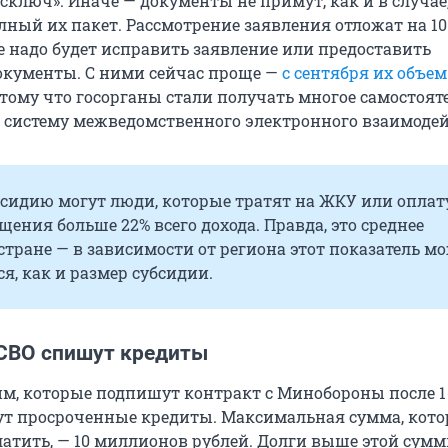
ключ». Иначе — документы не примут, как и в случае,
лный их пакет. Рассмотрение заявления отложат на 1
е надо будет исправить заявление или предоставить
кументы. С ними сейчас проще —
с сентября их объем
отому что госорганы стали получать многое самостояте
з систему межведомственного электронного взаимодей
бсидию могут люди, которые тратят на ЖКУ или оплат
ения больше 22% всего дохода. Правда, это среднее
стране — в зависимости от региона этот показатель м
я, как и размер субсидии.
СВО спишут кредиты
, которые подпишут контракт с Минобороны после 1
шут просроченные кредиты. Максимальная сумма, кот
латить, — 10 миллионов рублей. Долги выше этой сум