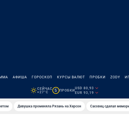
АММА
АФИША
ГОРОСКОП
КУРСЫ ВАЛЮТ
ПРОБКИ
ZODY
И
USD 80,93
СЕЙЧАС
5
ПРОБКИ
+27°C
EUR 93,19
летом
Девушка променяла Рязань на Херсон
Сасовец сделал мемор