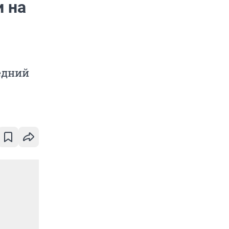
и на
едний