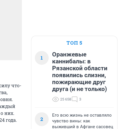
ТОП 5
Оранжевые
1
каннибалы: в
Рязанской области
появились слизни,
пожирающие друг
силу что-
друга (и не только)
ва,
овня.
25 658
3
каждый
о них.
Его всю жизнь не оставляло
2
4 года.
чувство вины: как
выживший в Афгане сасовец