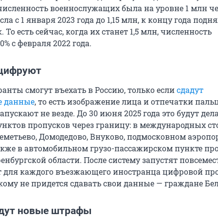
а численность военнослужащих была на уровне 1 млн ч
ла с 1 января 2023 года до 1,15 млн, к концу года подня
. То есть сейчас, когда их станет 1,5 млн, численность
0% с февраля 2022 года.
оцифруют
ранты смогут въехать в Россию, только если
сдадут
е данные
, то есть изображение лица и отпечатки паль
апускают не везде. До 30 июня 2025 года это будут дел
пунктов пропусков через границу: в международных с
еметьево, Домодедово, Внуково, подмосковном аэропо
акже в автомобильном грузо-пассажирском пункте пр
нбургской области. После систему запустят повсемест
 для каждого въезжающего иностранца цифровой пр
кому не придется сдавать свои данные — граждане Бе
дут новые штрафы