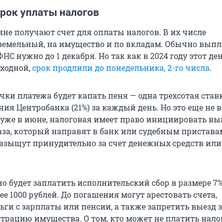
срок уплаты налогов
яне получают счет для оплаты налогов. В их числе
земельный, на имущество и по вкладам. Обычно выпл
ФНС нужно до 1 декабря. Но так как в 2024 году этот де
ходной,
срок продлили до понедельника, 2-го числа
.
чки платежа будет капать пеня — одна трехсотая став
я Центробанка (21%) за каждый день. Но это еще не вс
ь уже в июне, налоговая имеет право инициировать в
аза, который направят в банк или судебным приставам
взыщут принудительно за счет денежных средств или
но будет заплатить исполнительский сбор в размере 7%
нее 1000 рублей. До погашения могут арестовать счета,
ги с зарплаты или пенсии, а также запретить выезд 
страцию имущества. О том, кто может не платить нало