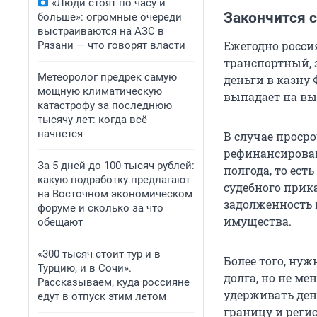
«Люди стоят по часу и
Закончится 
больше»: огромные очереди
выстраиваются на АЗС в
Ежегодно росси
Рязани — что говорят власти
транспортный, 
Метеоролог предрек самую
деньги в казну 
мощную климатическую
выпадает на вы
катастрофу за последнюю
тысячу лет: когда всё
начнется
В случае просро
рефинансировани
За 5 дней до 100 тысяч рублей:
полгода, то ест
какую подработку предлагают
судебного прик
на Восточном экономическом
задолженность 
форуме и сколько за что
имущества.
обещают
«300 тысяч стоит тур и в
Более того, нуж
Турцию, и в Сочи».
долга, но не ме
Рассказываем, куда россияне
удерживать день
едут в отпуск этим летом
границу и реги