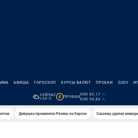
АММА
АФИША
ГОРОСКОП
КУРСЫ ВАЛЮТ
ПРОБКИ
ZODY
И
USD 82,17
СЕЙЧАС
4
ПРОБКИ
+24°C
EUR 94,84
летом
Девушка променяла Рязань на Херсон
Сасовец сделал мемор