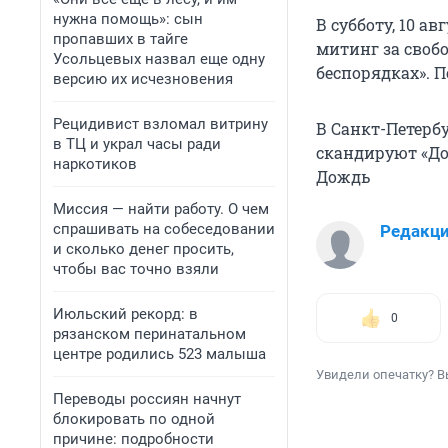
нужна помощь»: сын
В субботу, 10 а
пропавших в тайге
митинг за своб
Усольцевых назвал еще одну
беспорядках». 
версию их исчезновения
Рецидивист взломал витрину
В Санкт-Петерб
в ТЦ и украл часы ради
скандируют «До
наркотиков
Дождь
Миссия — найти работу. О чем
спрашивать на собеседовании
Редакц
и сколько денег просить,
чтобы вас точно взяли
Июльский рекорд: в
0
рязанском перинатальном
центре родились 523 малыша
Увидели опечатку? В
Переводы россиян начнут
блокировать по одной
причине: подробности