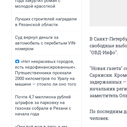
года закрутил роман с
молодой красоткой
Лучших строителей наградили
в Рязанской области
Суд вернул деньги за
В Санкт-Петерб
автомобиль с перебитым VIN-
свободные выбо
номером
"ОВД-Инфо".
«Нет некрасивых городов,
есть недофинансированные».
"Новая газета"
Путешественники проехали
Саркисян. Кром
2000 километров по Уралу на
задержанных — 
машине — стоило ли оно того
начальник реги
заместитель Оль
Почти 4,7 миллиона рублей
штрафов за парковку на
газонах собрали в Рязани с
По последним д
начала года
человек.
«Они всё еще в лесу, и им