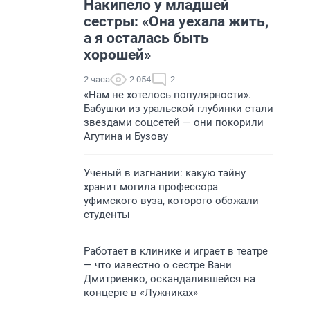
Накипело у младшей
сестры: «Она уехала жить,
а я осталась быть
хорошей»
2 часа
2 054
2
«Нам не хотелось популярности».
Бабушки из уральской глубинки стали
звездами соцсетей — они покорили
Агутина и Бузову
Ученый в изгнании: какую тайну
хранит могила профессора
уфимского вуза, которого обожали
студенты
Работает в клинике и играет в театре
— что известно о сестре Вани
Дмитриенко, оскандалившейся на
концерте в «Лужниках»