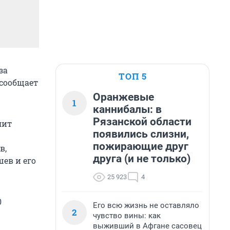
за
ТОП 5
 сообщает
Оранжевые
1
каннибалы: в
Рязанской области
лит
появились слизни,
пожирающие друг
в,
друга (и не только)
ев и его
25 923
4
0
Его всю жизнь не оставляло
2
чувство вины: как
выживший в Афгане сасовец