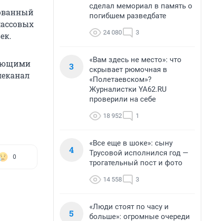
сделал мемориал в память о
сованный
погибшем разведбате
массовых
24 080
3
ек.
«Вам здесь не место»: что
тующими
3
скрывает рюмочная в
леканал
«Полетаевском»?
Журналистки YA62.RU
проверили на себе
18 952
1
«Все еще в шоке»: сыну
4
Трусовой исполнился год —
0
трогательный пост и фото
14 558
3
«Люди стоят по часу и
5
больше»: огромные очереди