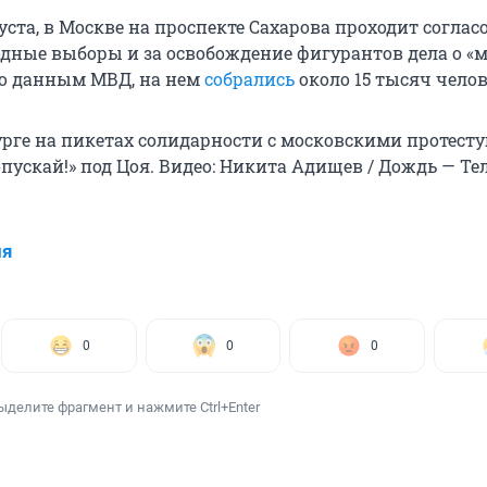
вгуста, в Москве на проспекте Сахарова проходит согла
одные выборы и за освобождение фигурантов дела о «
По данным МВД, на нем
собрались
около 15 тысяч челов
урге на пикетах солидарности с московскими протес
пускай!» под Цоя. Видео: Никита Адищев / Дождь — Те
ия
0
0
0
ыделите фрагмент и нажмите Ctrl+Enter