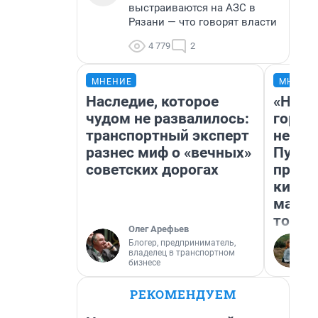
выстраиваются на АЗС в
Рязани — что говорят власти
4 779
2
МНЕНИЕ
МНЕНИ
Наследие, которое
«Нет 
чудом не развалилось:
городо
транспортный эксперт
недоф
разнес миф о «вечных»
Путеш
советских дорогах
проех
килом
машин
того
Олег Арефьев
Блогер, предприниматель,
владелец в транспортном
бизнесе
РЕКОМЕНДУЕМ