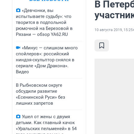
В Петер
«Девчонки, вы
участни
испытываете судьбу»: что
творится в подпольной
рюмочной на Березовой в
10 августа 2019, 15:25
Рязани — обзор YA62.RU
«Минус — слишком много
спойлеров»: российский
ниндзя-скульптор снялся в
сериале «Дом Дракона».
Видео
В Рыбновском округе
обсудили развитие
«Есенинской Руси» без
лишних запретов
Ушел от жены с двумя
детьми. Как главный качок
«Уральских пельменей» в 54