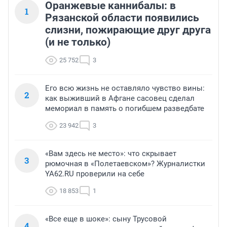
Оранжевые каннибалы: в
1
Рязанской области появились
слизни, пожирающие друг друга
(и не только)
25 752
3
Его всю жизнь не оставляло чувство вины:
2
как выживший в Афгане сасовец сделал
мемориал в память о погибшем разведбате
23 942
3
«Вам здесь не место»: что скрывает
3
рюмочная в «Полетаевском»? Журналистки
YA62.RU проверили на себе
18 853
1
«Все еще в шоке»: сыну Трусовой
4