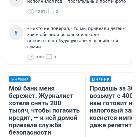
исполнился год — трогательный пост и фото
12 815
2
«Никто не поверил, что мы привезли детей»:
5
как в обычной рязанской школе
воспитывают будущую элиту российской
армии
8 855
3
МНЕНИЕ
МНЕНИЕ
Мой банк меня
Продашь за 300
бережет. Журналист
возьмут с 4000
хотела снять 200
нам готовит н
тысяч, чтобы погасить
налоговый зако
кредит, — к ней домой
коснется импор
приехала служба
даже репетито
безопасности