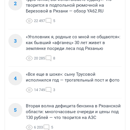
2
творится в подпольной рюмочной на
Березовой в Рязани — обзор YA62.RU
22 497
5
«Уголовник я, родные со мной не общаются»:
3
как бывший «афганец» 30 лет живет в
землянке посреди леса под Рязанью
20 285
8
«Все еще в шоке»: сыну Трусовой
4
исполнился год — трогательный пост и фото
14 749
3
Вторая волна дефицита бензина в Рязанской
5
области: многочасовые очереди и цены под
130 рублей — что творится на АЗС
6 203
5