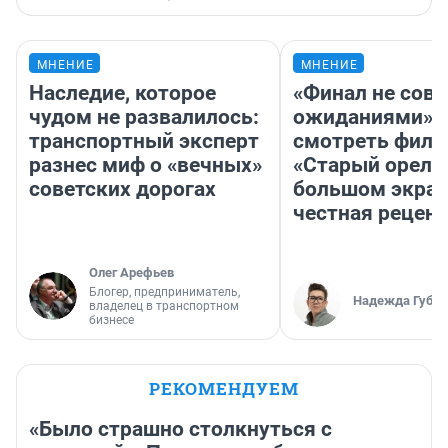
МНЕНИЕ
МНЕНИЕ
Наследие, которое
«Финал не совп
чудом не развалилось:
ожиданиями»: 
транспортный эксперт
смотреть фил
разнес миф о «вечных»
«Старый орел» 
советских дорогах
большом экран
честная рецен
Олег Арефьев
Блогер, предприниматель,
Надежда Губар
владелец в транспортном
бизнесе
РЕКОМЕНДУЕМ
«Было страшно столкнуться с