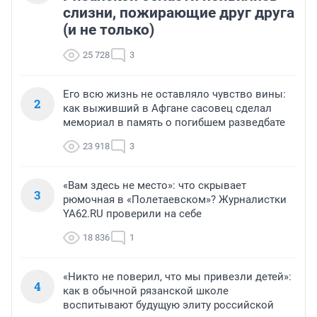
слизни, пожирающие друг друга
(и не только)
25 728
3
Его всю жизнь не оставляло чувство вины:
2
как выживший в Афгане сасовец сделал
мемориал в память о погибшем разведбате
23 918
3
«Вам здесь не место»: что скрывает
3
рюмочная в «Полетаевском»? Журналистки
YA62.RU проверили на себе
18 836
1
«Никто не поверил, что мы привезли детей»:
4
как в обычной рязанской школе
воспитывают будущую элиту российской