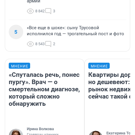
армии
8 842
3
«Все еще в шоке»: сыну Трусовой
5
исполнился год — трогательный пост и фото
8 543
2
МНЕНИЕ
МНЕНИЕ
«Спуталась речь, понес
Квартиры дор
пургу». Врач — о
но дешевеют: 
смертельном диагнозе,
рынок недвиж
который сложно
сейчас такой 
обнаружить
Ирина Волкова
Екатерина Торо
Главврач клиники