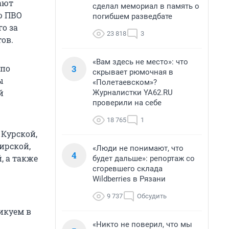
ают
сделал мемориал в память о
ю ПВО
погибшем разведбате
о за
23 818
3
ов.
«Вам здесь не место»: что
3
 по
скрывает рюмочная в
ы
«Полетаевском»?
й
Журналистки YA62.RU
проверили на себе
18 765
1
 Курской,
ирской,
«Люди не понимают, что
4
, а также
будет дальше»: репортаж со
сгоревшего склада
Wildberries в Рязани
9 737
Обсудить
икуем в
«Никто не поверил, что мы