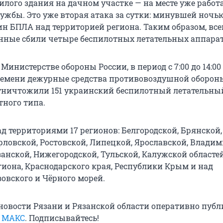
илого здания на дачном участке — на месте уже работ
ужбы. Это уже вторая атака за сутки: минувшей ночь
н БПЛА над территорией региона. Таким образом, всег
енные сбили четыре беспилотных летательных аппарат
Министерстве обороны России, в период с 7:00 до 14:00
ремени дежурные средства противовоздушной оборон
уничтожили 151 украинский беспилотный летательны
тного типа.
д территориями 17 регионов: Белгородской, Брянской,
рловской, Ростовской, Липецкой, Ярославской, Владим
анской, Нижегородской, Тульской, Калужской областей
гиона, Краснодарского края, Республики Крым и над
овского и Чёрного морей.
овости Рязани и Рязанской области оперативно публ
в
МАКС
. Подписывайтесь!