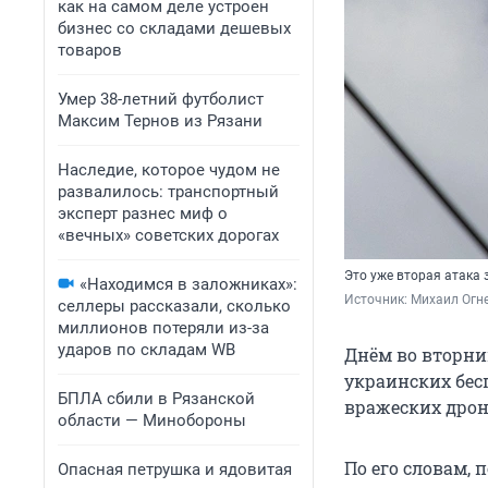
как на самом деле устроен
бизнес со складами дешевых
товаров
Умер 38-летний футболист
Максим Тернов из Рязани
Наследие, которое чудом не
развалилось: транспортный
эксперт разнес миф о
«вечных» советских дорогах
Это уже вторая атака 
«Находимся в заложниках»:
Источник: 
Михаил Огн
селлеры рассказали, сколько
миллионов потеряли из-за
ударов по складам WB
Днём во вторник
украинских бес
БПЛА сбили в Рязанской
вражеских дрон
области — Минобороны
По его словам,
Опасная петрушка и ядовитая