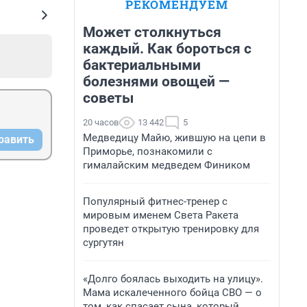
РЕКОМЕНДУЕМ
Может столкнуться
каждый. Как бороться с
бактериальными
болезнями овощей —
советы
20 часов
13 442
5
Медведицу Майю, жившую на цепи в
равить
Приморье, познакомили с
гималайским медведем Фиником
Популярный фитнес-тренер с
мировым именем Света Ракета
проведет открытую тренировку для
сургутян
«Долго боялась выходить на улицу».
Мама искалеченного бойца СВО — о
том, как спасает сына, который