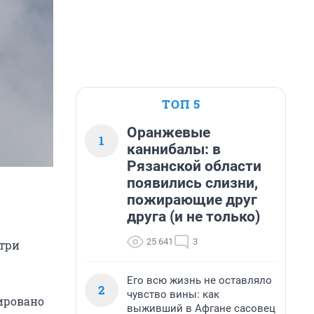
ТОП 5
Оранжевые
1
каннибалы: в
Рязанской области
появились слизни,
пожирающие друг
друга (и не только)
25 641
3
три
Его всю жизнь не оставляло
2
чувство вины: как
сировано
выживший в Афгане сасовец