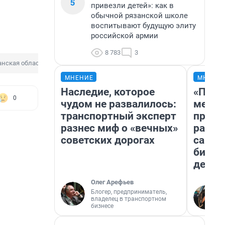
5
привезли детей»: как в
обычной рязанской школе
воспитывают будущую элиту
российской армии
8 783
3
анская область
МНЕНИЕ
МНЕНИ
Наследие, которое
«Поку
0
чудом не развалилось:
мешке
транспортный эксперт
предп
разнес миф о «вечных»
расска
советских дорогах
самом
бизне
дешев
Олег Арефьев
Блогер, предприниматель,
владелец в транспортном
бизнесе