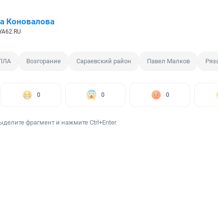
а Коновалова
YA62.RU
БПЛА
Возгорание
Сараевский район
Павел Малков
Ряз
0
0
0
ыделите фрагмент и нажмите Ctrl+Enter