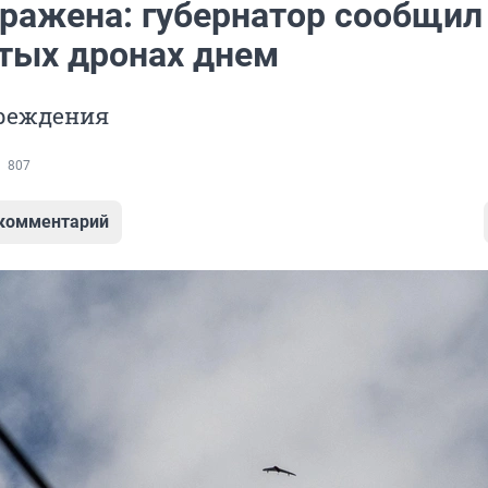
тражена: губернатор сообщил
итых дронах днем
вреждения
807
 комментарий