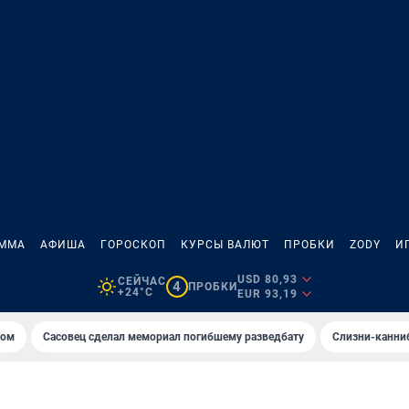
АММА
АФИША
ГОРОСКОП
КУРСЫ ВАЛЮТ
ПРОБКИ
ZODY
И
USD 80,93
СЕЙЧАС
4
ПРОБКИ
+24°C
EUR 93,19
том
Сасовец сделал мемориал погибшему разведбату
Слизни-канни