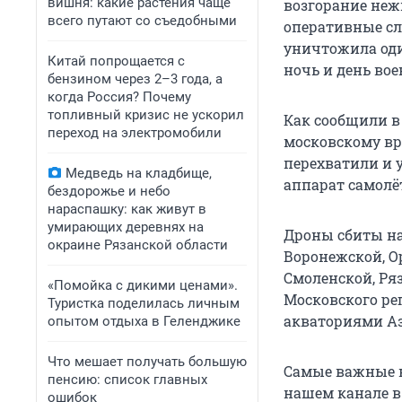
вишня: какие растения чаще
возгорание неж
всего путают со съедобными
оперативные сл
уничтожила оди
Китай попрощается с
ночь и день во
бензином через 2–3 года, а
когда Россия? Почему
топливный кризис не ускорил
Как сообщили в 
переход на электромобили
московскому в
перехватили и 
Медведь на кладбище,
аппарат самолё
бездорожье и небо
нараспашку: как живут в
умирающих деревнях на
Дроны сбиты на
окраине Рязанской области
Воронежской, О
Смоленской, Ряз
«Помойка с дикими ценами».
Московского ре
Туристка поделилась личным
акваториями Аз
опытом отдыха в Геленджике
Что мешает получать большую
Самые важные н
пенсию: список главных
нашем канале 
ошибок