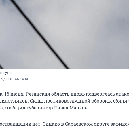
за сутки
ев / FONTANKA.RU
, 16 июня, Рязанская область вновь подверглась атаке
пилотников. Силы противовоздушной обороны сбили 
а, сообщил губернатор Павел Малков.
 пострадавших нет. Однако в Сараевском округе зафик