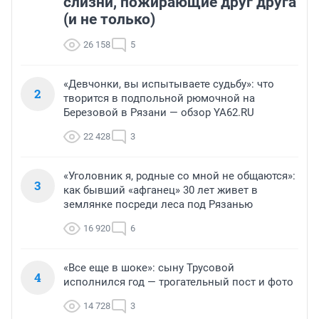
слизни, пожирающие друг друга
(и не только)
26 158
5
«Девчонки, вы испытываете судьбу»: что
2
творится в подпольной рюмочной на
Березовой в Рязани — обзор YA62.RU
22 428
3
«Уголовник я, родные со мной не общаются»:
3
как бывший «афганец» 30 лет живет в
землянке посреди леса под Рязанью
16 920
6
«Все еще в шоке»: сыну Трусовой
4
исполнился год — трогательный пост и фото
14 728
3