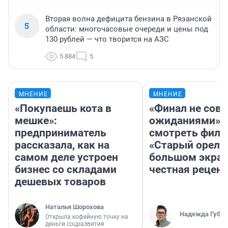
Вторая волна дефицита бензина в Рязанской
5
области: многочасовые очереди и цены под
130 рублей — что творится на АЗС
5 884
5
МНЕНИЕ
МНЕНИЕ
«Покупаешь кота в
«Финал не совп
мешке»:
ожиданиями»: 
предприниматель
смотреть фил
рассказала, как на
«Старый орел» 
самом деле устроен
большом экран
бизнес со складами
честная рецен
дешевых товаров
Наталья Шорохова
Надежда Губар
Открыла кофейную точку на
деньги соцразвития