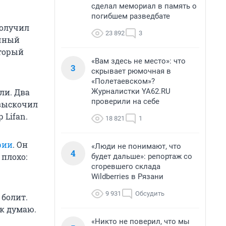
сделал мемориал в память о
погибшем разведбате
получил
23 892
3
ечный
оторый
«Вам здесь не место»: что
3
скрывает рюмочная в
«Полетаевском»?
Журналистки YA62.RU
ли. Два
проверили на себе
 выскочил
 Lifan.
18 821
1
рии
. Он
«Люди не понимают, что
4
 плохо:
будет дальше»: репортаж со
сгоревшего склада
Wildberries в Рязани
9 931
Обсудить
 болит.
ак думаю.
«Никто не поверил, что мы