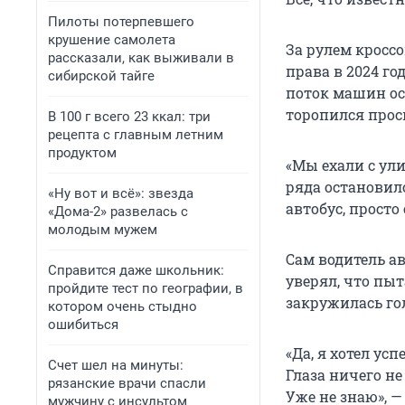
Пилоты потерпевшего
крушение самолета
За рулем кросс
рассказали, как выживали в
права в 2024 г
сибирской тайге
поток машин ос
торопился прос
В 100 г всего 23 ккал: три
рецепта с главным летним
продуктом
«Мы ехали с ули
ряда остановило
«Ну вот и всё»: звезда
автобус, просто
«Дома-2» развелась с
молодым мужем
Сам водитель а
Справится даже школьник:
уверял, что пыт
пройдите тест по географии, в
закружилась го
котором очень стыдно
ошибиться
«Да, я хотел усп
Счет шел на минуты:
Глаза ничего не
рязанские врачи спасли
Уже не знаю», 
мужчину с инсультом