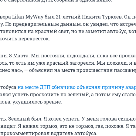
овера Lifan MyWay был 21-летний Никита Туркеев. Он 
оду. По предварительным данным, он увидел, что встр
тановился на красный свет, но не заметил автобус, к
кочить перекресток.
цы 8 Марта. Мы постояли, подождали, пока все проеха
сь, то есть им уже красный загорелся. Мы поехали, и
 снес нас», — объяснял на месте происшествия пассажир
втобуса
на месте ДТП сбивчиво объяснял причину ава
ался успеть проскочить на зеленый, а потом ему стало
лова, ухудшилось зрение.
еть. Зеленый был. Я хотел успеть. У меня голова сильно
 видят. Я нажал тормоз, это не тормоз, газ, похоже. Я т
— прокомментировал водитель автобуса.