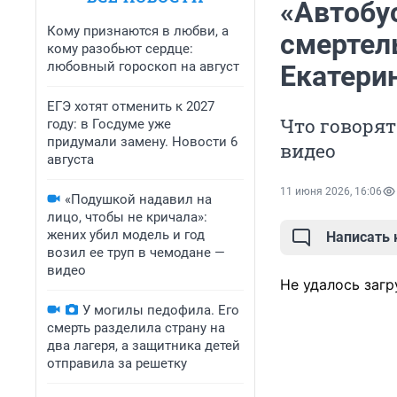
«Автобус
Кому признаются в любви, а
смертел
кому разобьют сердце:
любовный гороскоп на август
Екатери
ЕГЭ хотят отменить к 2027
Что говорят
году: в Госдуме уже
придумали замену. Новости 6
видео
августа
11 июня 2026, 16:06
«Подушкой надавил на
лицо, чтобы не кричала»:
жених убил модель и год
Написать
возил ее труп в чемодане —
видео
Не удалось загр
У могилы педофила. Его
смерть разделила страну на
два лагеря, а защитника детей
отправила за решетку