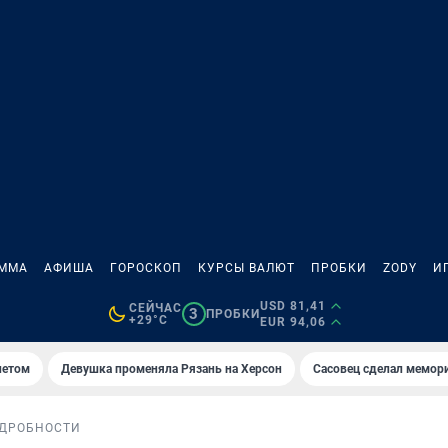
АММА
АФИША
ГОРОСКОП
КУРСЫ ВАЛЮТ
ПРОБКИ
ZODY
И
USD 81,41
СЕЙЧАС
3
ПРОБКИ
+29°C
EUR 94,06
летом
Девушка променяла Рязань на Херсон
Сасовец сделал мемор
ДРОБНОСТИ