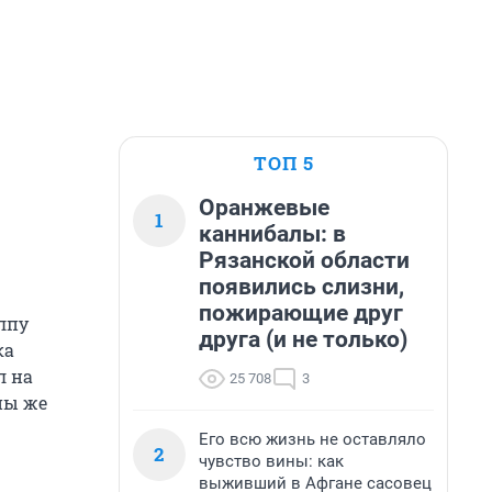
ТОП 5
Оранжевые
1
каннибалы: в
Рязанской области
появились слизни,
пожирающие друг
олпу
друга (и не только)
ка
л на
25 708
3
ны же
Его всю жизнь не оставляло
2
чувство вины: как
выживший в Афгане сасовец