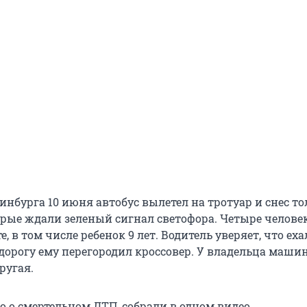
инбурга 10 июня автобус вылетел на тротуар и снес т
орые ждали зеленый сигнал светофора. Четыре челове
, в том числе ребенок 9 лет. Водитель уверяет, что еха
 дорогу ему перегородил кроссовер. У владельца маши
ругая.
но о смертельном ДТП, собрали в одном видео.