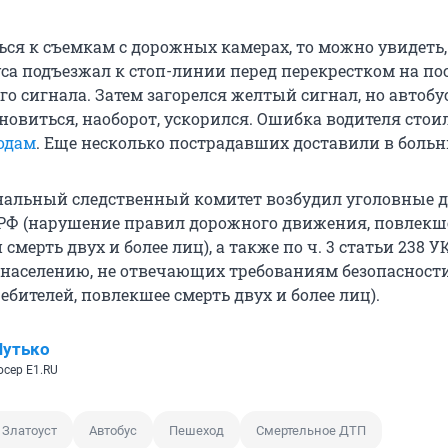
ься к съемкам с дорожных камерах, то можно увидеть,
уса подъезжал к стоп-линии перед перекрестком на по
го сигнала. Затем загорелся желтый сигнал, но автобус
новиться, наоборот, ускорился. Ошибка водителя стои
одам
. Еще несколько пострадавших доставили в боль
нальный следственный комитет возбудил уголовные де
К РФ (нарушение правил дорожного движения, повлекш
смерть двух и более лиц), а также по ч. 3 статьи 238 У
г населению, не отвечающих требованиям безопасност
ебителей, повлекшее смерть двух и более лиц).
Шутько
сер E1.RU
Златоуст
Автобус
Пешеход
Смертельное ДТП