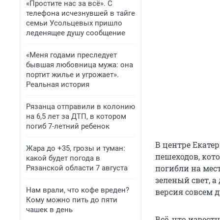
«Простите нас за всё». С
телефона исчезнувшей в тайге
семьи Усольцевых пришло
леденящее душу сообщение
«Меня годами преследует
бывшая любовница мужа: она
портит жилье и угрожает».
Реальная история
Рязанца отправили в колонию
на 6,5 лет за ДТП, в котором
погиб 7-летний ребенок
В центре Екатер
Жара до +35, грозы и туман:
пешеходов, кот
какой будет погода в
погибли на месте
Рязанской области 7 августа
зеленый свет, а
Нам врали, что кофе вреден?
версия совсем д
Кому можно пить до пяти
чашек в день
Всё, что извест