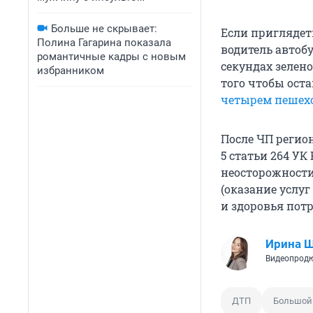
Больше не скрывает:
Если приглядет
Полина Гагарина показала
водитель автоб
романтичные кадры с новым
секундах зелено
избранником
того чтобы оста
четырем пешех
После ЧП регио
5 статьи 264 У
неосторожности 
(оказание услу
и здоровья потр
Ирина 
Видеопродю
ДТП
Большой 