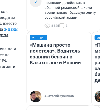
5
привезли детей»: как в
обычной рязанской школе
 как
воспитывают будущую элиту
следних
российской армии
, вместо
8 825
3
ла
жизни
ницы.
МНЕНИЕ
МНЕНИ
«Машина просто
«Поку
ла по ч.
полетела». Водитель
мешке
ее по
сравнил бензин в
предп
К РФ
Казахстане и России
расска
и жизни
самом
бизне
дешев
Анатолий Кузнецов