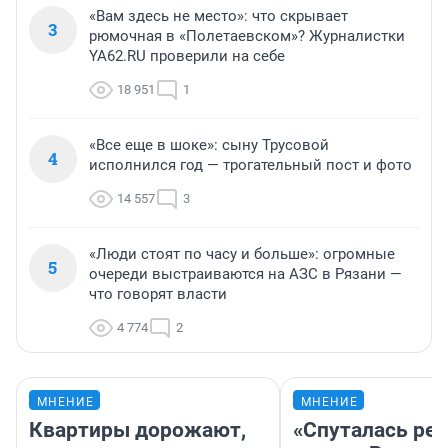
«Вам здесь не место»: что скрывает
3
рюмочная в «Полетаевском»? Журналистки
YA62.RU проверили на себе
18 951
1
«Все еще в шоке»: сыну Трусовой
4
исполнился год — трогательный пост и фото
14 557
3
«Люди стоят по часу и больше»: огромные
5
очереди выстраиваются на АЗС в Рязани —
что говорят власти
4 774
2
МНЕНИЕ
МНЕНИЕ
Квартиры дорожают,
«Спуталась реч