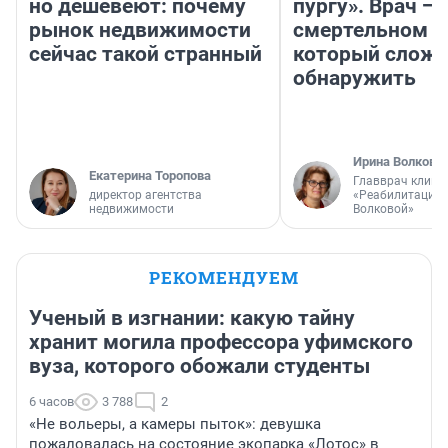
но дешевеют: почему
пургу». Врач — 
рынок недвижимости
смертельном д
сейчас такой странный
который слож
обнаружить
Ирина Волкова
Екатерина Торопова
Главврач клини
директор агентства
«Реабилитация 
недвижимости
Волковой»
РЕКОМЕНДУЕМ
Ученый в изгнании: какую тайну
хранит могила профессора уфимского
вуза, которого обожали студенты
6 часов
3 788
2
«Не вольеры, а камеры пыток»: девушка
пожаловалась на состояние экопарка «Лотос» в