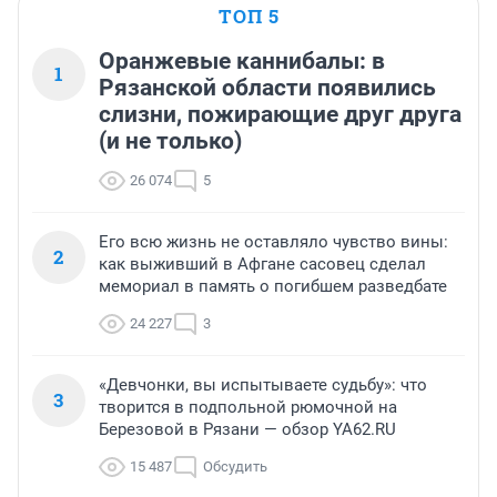
ТОП 5
Оранжевые каннибалы: в
1
Рязанской области появились
слизни, пожирающие друг друга
(и не только)
26 074
5
Его всю жизнь не оставляло чувство вины:
2
как выживший в Афгане сасовец сделал
мемориал в память о погибшем разведбате
24 227
3
«Девчонки, вы испытываете судьбу»: что
3
творится в подпольной рюмочной на
Березовой в Рязани — обзор YA62.RU
15 487
Обсудить