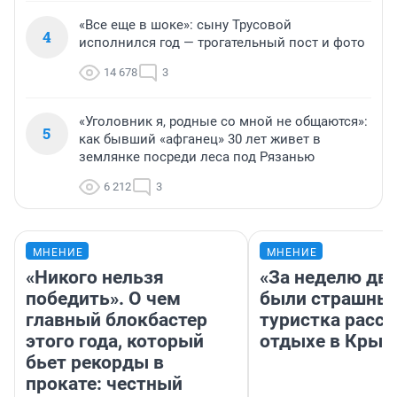
«Все еще в шоке»: сыну Трусовой
4
исполнился год — трогательный пост и фото
14 678
3
«Уголовник я, родные со мной не общаются»:
5
как бывший «афганец» 30 лет живет в
землянке посреди леса под Рязанью
6 212
3
МНЕНИЕ
МНЕНИЕ
«Никого нельзя
«За неделю две
победить». О чем
были страшные
главный блокбастер
туристка расск
этого года, который
отдыхе в Крым
бьет рекорды в
прокате: честный