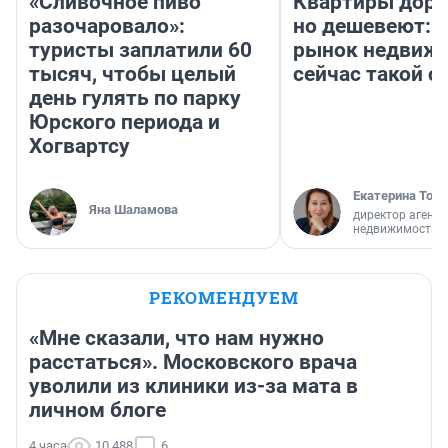
«Сливочное пиво
Квартиры дор
разочаровало»:
но дешевеют: 
туристы заплатили 60
рынок недвиж
тысяч, чтобы целый
сейчас такой 
день гулять по парку
Юрского периода и
Хогвартсу
Екатерина Торо
Яна Шаламова
директор агентс
недвижимости
РЕКОМЕНДУЕМ
«Мне сказали, что нам нужно
расстаться». Московского врача
уволили из клиники из-за мата в
личном блоге
4 часа
10 488
6