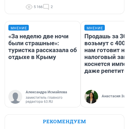
5 166
2
МНЕНИЕ
МНЕНИЕ
«За неделю две ночи
Продашь за 300
были страшные»:
возьмут с 4000
туристка рассказала об
нам готовит н
отдыхе в Крыму
налоговый зако
коснется импор
даже репетито
Александра Исмайлова
Анастасия Зав
заместитель главного
редактора 63.RU
РЕКОМЕНДУЕМ