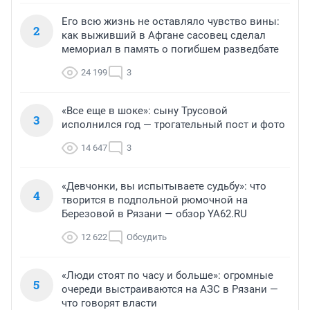
Его всю жизнь не оставляло чувство вины:
2
как выживший в Афгане сасовец сделал
мемориал в память о погибшем разведбате
24 199
3
«Все еще в шоке»: сыну Трусовой
3
исполнился год — трогательный пост и фото
14 647
3
«Девчонки, вы испытываете судьбу»: что
4
творится в подпольной рюмочной на
Березовой в Рязани — обзор YA62.RU
12 622
Обсудить
«Люди стоят по часу и больше»: огромные
5
очереди выстраиваются на АЗС в Рязани —
что говорят власти