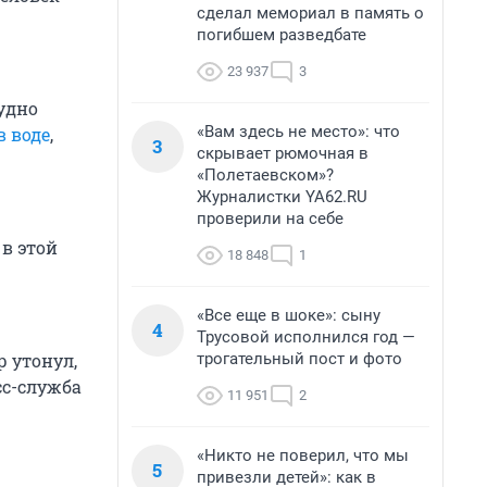
сделал мемориал в память о
погибшем разведбате
23 937
3
удно
«Вам здесь не место»: что
в воде
,
3
скрывает рюмочная в
«Полетаевском»?
Журналистки YA62.RU
проверили на себе
в этой
18 848
1
«Все еще в шоке»: сыну
4
Трусовой исполнился год —
трогательный пост и фото
 утонул,
сс-служба
11 951
2
«Никто не поверил, что мы
5
привезли детей»: как в