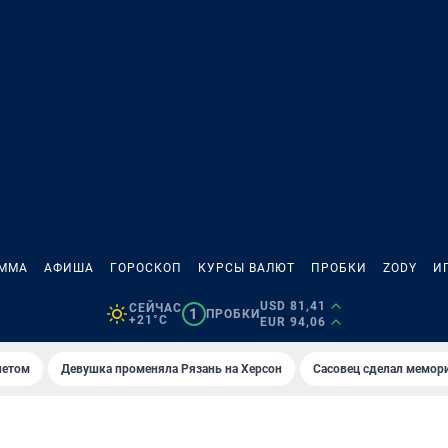
АММА
АФИША
ГОРОСКОП
КУРСЫ ВАЛЮТ
ПРОБКИ
ZODY
И
USD 81,41
СЕЙЧАС
1
ПРОБКИ
+21°C
EUR 94,06
летом
Девушка променяла Рязань на Херсон
Сасовец сделал мемор