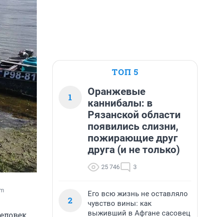
ТОП 5
Оранжевые
1
каннибалы: в
Рязанской области
появились слизни,
пожирающие друг
друга (и не только)
25 746
3
am
Его всю жизнь не оставляло
2
чувство вины: как
выживший в Афгане сасовец
человек