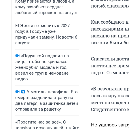
Кому признаются в любви, а
погиб, спасател
кому разобьют сердце:
любовный гороскоп на август
Как сообщают н
ЕГЭ хотят отменить к 2027
пассажирами на
году: в Госдуме уже
наехало на пре
придумали замену. Новости 6
все они были б
августа
«Подушкой надавил на
Спасатели доста
лицо, чтобы не кричала»:
настоящее врем
жених убил модель и год
лодке. Отмечает
возил ее труп в чемодане —
видео
«В результате 
У могилы педофила. Его
пассажиру оказ
смерть разделила страну на
местонахожден
два лагеря, а защитника детей
Следственного 
отправила за решетку
«Простите нас за всё». С
Не удалось загр
телефона исчезнувшей в тайге