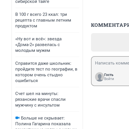
сибирской тайге
В 100 г всего 23 ккал: три
рецепта с главным летним
КОММЕНТАР
продуктом
«Ну вот и всё»: звезда
«Дома-2» развелась с
молодым мужем
Справится даже школьник:
пройдите тест по географии, в
котором очень стыдно
Гость
Войти
ошибиться
Счет шел на минуты:
рязанские врачи спасли
мужчину с инсультом
Больше не скрывает:
Полина Гагарина показала