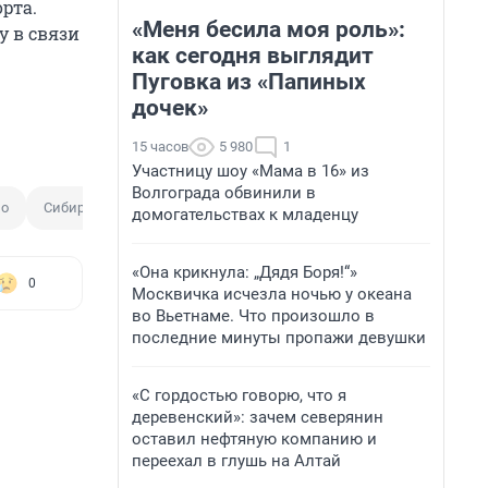
рта.
«Меня бесила моя роль»:
у в связи
как сегодня выглядит
Пуговка из «Папиных
дочек»
15 часов
5 980
1
Участницу шоу «Мама в 16» из
Волгограда обвинили в
ло
Сибирь
Смерть на воде
домогательствах к младенцу
«Она крикнула: „Дядя Боря!“»
0
Москвичка исчезла ночью у океана
во Вьетнаме. Что произошло в
последние минуты пропажи девушки
«С гордостью говорю, что я
деревенский»: зачем северянин
оставил нефтяную компанию и
переехал в глушь на Алтай