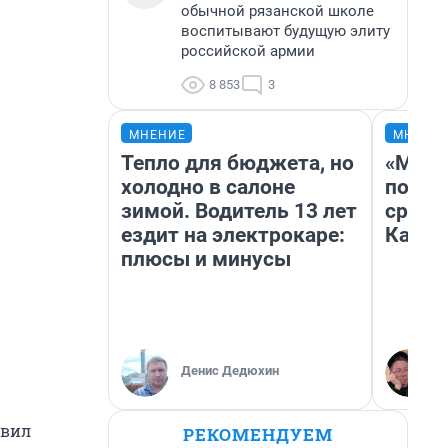
обычной рязанской школе
воспитывают будущую элиту
российской армии
8 853
3
МНЕНИЕ
МНЕНИ
Тепло для бюджета, но
«Маши
холодно в салоне
полет
зимой. Водитель 13 лет
сравн
ездит на электрокаре:
Казах
плюсы и минусы
Денис Дедюхин
авил
РЕКОМЕНДУЕМ