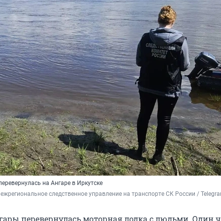
перевернулась на Ангаре в Иркутске
ежрегиональное следственное управление на транспорте СК России / Telegr
гары перевернулась моторная лодка с людьми. Один 