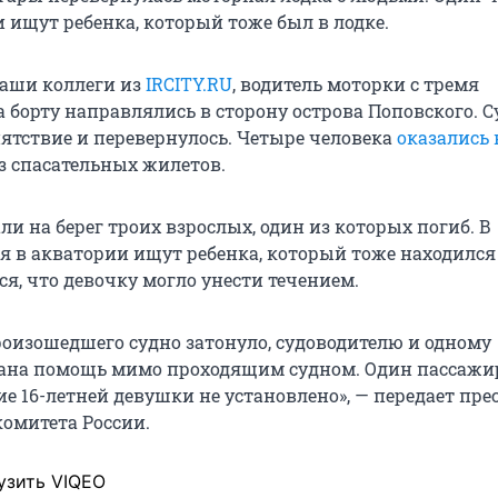
и ищут ребенка, который тоже был в лодке.
аши коллеги из
IRCITY.RU
, водитель моторки с тремя
 борту направлялись в сторону острова Поповского. С
пятствие и перевернулось. Четыре человека
оказались 
ез спасательных жилетов.
ли на берег троих взрослых, один из которых погиб. В
я в акватории ищут ребенка, который тоже находился 
ся, что девочку могло унести течением.
произошедшего судно затонуло, судоводителю и одному
ана помощь мимо проходящим судном. Один пассажир
ие
16-летней
девушки не установлено», — передает пре
комитета России.
узить VIQEO