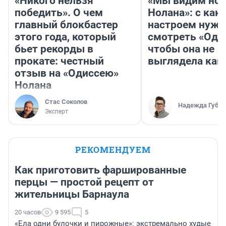
«Никого нельзя
«Мы видим нов
победить». О чем
Нолана»: с как
главный блокбастер
настроем нужн
этого года, который
смотреть «Оди
бьет рекорды в
чтобы она не
прокате: честный
выглядела как
отзыв на «Одиссею»
Нолана
Стас Соколов
Надежда Губар
Эксперт
РЕКОМЕНДУЕМ
Как приготовить фаршированные
перцы — простой рецепт от
жительницы Барнаула
20 часов
9 595
5
«Ела одни булочки и пирожные»: экстремально худые