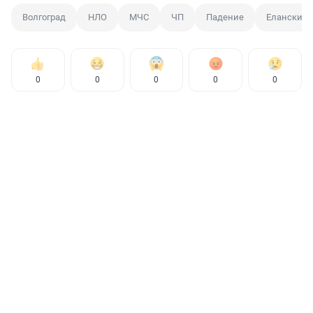
Волгоград
НЛО
МЧС
ЧП
Падение
Еланский 
0
0
0
0
0