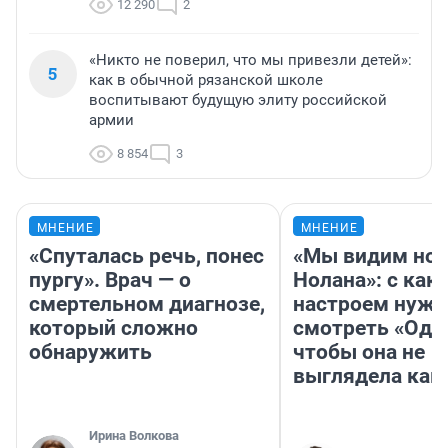
12 290
2
«Никто не поверил, что мы привезли детей»:
5
как в обычной рязанской школе
воспитывают будущую элиту российской
армии
8 854
3
МНЕНИЕ
МНЕНИЕ
«Спуталась речь, понес
«Мы видим нов
пургу». Врач — о
Нолана»: с как
смертельном диагнозе,
настроем нужн
который сложно
смотреть «Оди
обнаружить
чтобы она не
выглядела как
Ирина Волкова