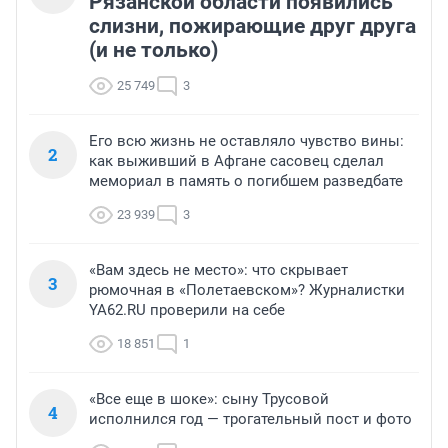
Рязанской области появились
слизни, пожирающие друг друга
(и не только)
25 749
3
Его всю жизнь не оставляло чувство вины:
2
как выживший в Афгане сасовец сделал
мемориал в память о погибшем разведбате
23 939
3
«Вам здесь не место»: что скрывает
3
рюмочная в «Полетаевском»? Журналистки
YA62.RU проверили на себе
18 851
1
«Все еще в шоке»: сыну Трусовой
4
исполнился год — трогательный пост и фото