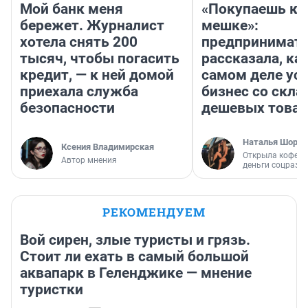
Мой банк меня
«Покупаешь ко
бережет. Журналист
мешке»:
хотела снять 200
предпринимат
тысяч, чтобы погасить
рассказала, как
кредит, — к ней домой
самом деле ус
приехала служба
бизнес со скл
безопасности
дешевых това
Наталья Шорох
Ксения Владимирская
Открыла кофейн
Автор мнения
деньги соцразв
РЕКОМЕНДУЕМ
Вой сирен, злые туристы и грязь.
Стоит ли ехать в самый большой
аквапарк в Геленджике — мнение
туристки