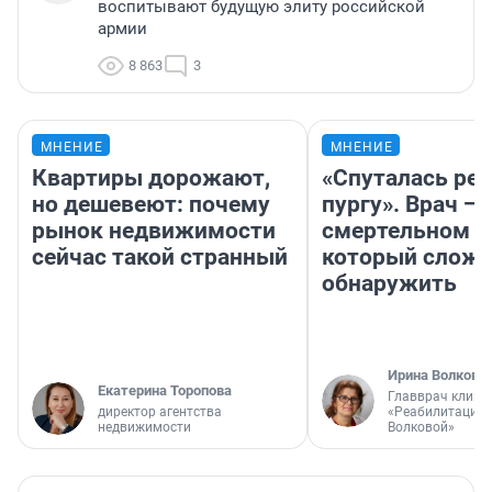
воспитывают будущую элиту российской
армии
8 863
3
МНЕНИЕ
МНЕНИЕ
Квартиры дорожают,
«Спуталась реч
но дешевеют: почему
пургу». Врач — 
рынок недвижимости
смертельном д
сейчас такой странный
который слож
обнаружить
Ирина Волкова
Екатерина Торопова
Главврач клини
директор агентства
«Реабилитация 
недвижимости
Волковой»