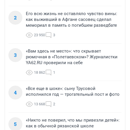
Его всю жизнь не оставляло чувство вины:
2
как выживший в Афгане сасовец сделал
мемориал в память о погибшем разведбате
23 950
3
«Вам здесь не место»: что скрывает
3
рюмочная в «Полетаевском»? Журналистки
YA62.RU проверили на себе
18 862
1
«Все еще в шоке»: сыну Трусовой
4
исполнился год — трогательный пост и фото
13 668
2
«Никто не поверил, что мы привезли детей»:
5
как в обычной рязанской школе