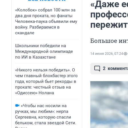
«Даже ес
«Колобок» собрал 100 млн за
професс
два дня проката, но фанаты
Человека-паука объявили ему
пережит
войну. Разбираемся в
скандале
Большое ин
Школьники победили на
Международной олимпиаде
14 июня 2026, 07:24
по ИИ в Казахстане
2
коммент
«Никого нельзя победить». О
чем главный блокбастер этого
года, который бьет рекорды в
прокате: честный отзыв на
«Одиссею» Нолана
«Чтобы нас носили на
ручках, мы любим»: нерпа
Сергеевна, которую спасли
бельком, стала звездой Сети.