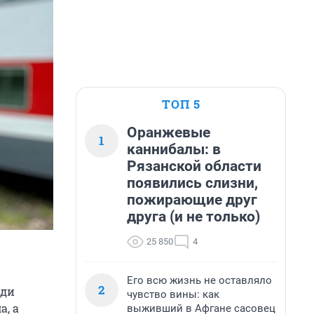
ТОП 5
Оранжевые
1
каннибалы: в
Рязанской области
появились слизни,
пожирающие друг
друга (и не только)
25 850
4
Его всю жизнь не оставляло
2
юди
чувство вины: как
а, а
выживший в Афгане сасовец