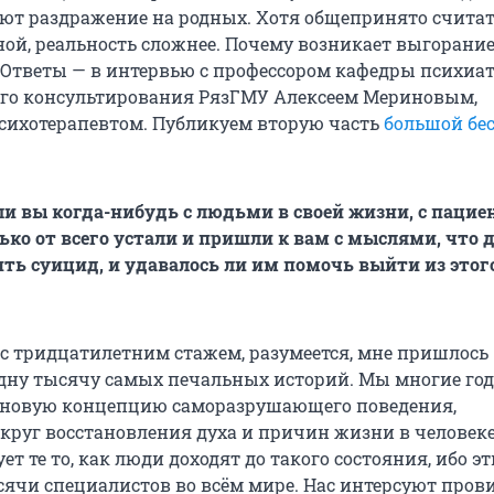
т раздражение на родных. Хотя общепринято считат
ой, реальность сложнее. Почему возникает выгорание
? Ответы — в интервью с профессором кафедры психиа
го консультирования РязГМУ Алексеем Мериновым,
сихотерапевтом. Публикуем вторую часть
большой бес
ли вы когда-нибудь с людьми в своей жизни, с пацие
ько от всего устали и пришли к вам с мыслями, что 
ть суицид, и удавалось ли им помочь выйти из этог
 с тридцатилетним стажем, разумеется, мне пришлось
дну тысячу самых печальных историй. Мы многие го
 новую концепцию саморазрушающего поведения,
круг восстановления духа и причин жизни в человеке
ет те то, как люди доходят до такого состояния, ибо э
ячи специалистов во всём мире. Нас интерсуют про