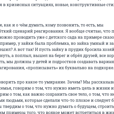
я в кризисных ситуациях, новые, конструктивные ст
е, как и о чём думать, кому позвонить, то есть, мы
ткий сценарий реагирования. Я вообще считаю, что 
ожно проводить уже с детского сада на примере сказ
апример, у зайки была проблемка, но зайка умный и за
ешил? А вот так! И пусть зайку в прудик бросила хозяй
онуть, а поплыл, вышел на берег и обрёл друзей, все хо
есть, мы должны у детей и подростков создавать вариа
агирования, «прописывать» их буквально на подкорке
говорить про какое-то умирание. Зачем? Мы рассказыв
семья, говорим о том, что нужно иметь цель в жизни и
им о том, как важно сохранить свое тело, о том, что н
ми людьми, которые сделали что-то плохое и следует 
 твердим о том, что нужно думать о будущем, строит
им примеры того, что всякое может встретиться в жиз