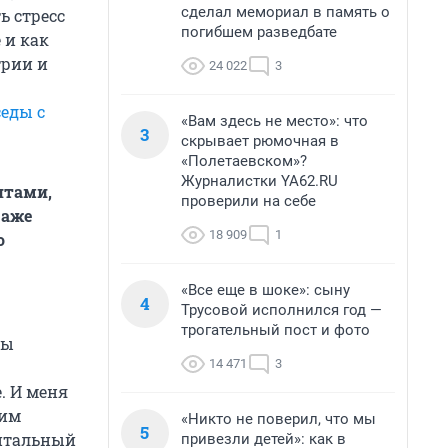
сделал мемориал в память о
ь стресс
погибшем разведбате
 и как
трии и
24 022
3
еды с
«Вам здесь не место»: что
3
скрывает рюмочная в
«Полетаевском»?
Журналистки YA62.RU
нтами,
проверили на себе
даже
18 909
1
о
«Все еще в шоке»: сыну
4
Трусовой исполнился год —
трогательный пост и фото
ды
14 471
3
. И меня
тим
«Никто не поверил, что мы
5
витальный
привезли детей»: как в