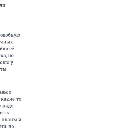
или
подобную
очных
йка её
ка, но
рошо у
нты
.
аем о
 какие-то
е надо
быть
ь планы и
ни, но