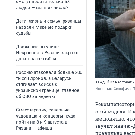
смогут пройти только 5%
людей — вы в их числе?
Дети, жизнь и семья: рязанцы
назвали главные подарки
судьбы
Движение по улице
Некрасова в Рязани закроют
до конца сентября
Россию атаковали больше 200
тысяч дронов, а Беларусь
Каждый из нас хочет и
стягивает войска к
Источник: 
Серафима П
украинской границе: главное
об СВО за неделю
Рекомпенсаторн
Смехотерапия, северные
этой модели. И 
чудовища и концерты: куда
же понятно, что
пойти на 8 и 9 августа в
звучит иначе: «
Рязани — афиша
правильно вест