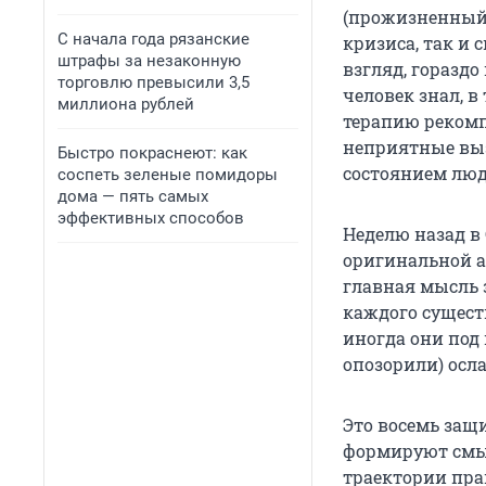
(прожизненный)
С начала года рязанские
кризиса, так и
штрафы за незаконную
взгляд, горазд
торговлю превысили 3,5
человек знал, в
миллиона рублей
терапию рекомп
неприятные выз
Быстро покраснеют: как
состоянием люд
соспеть зеленые помидоры
дома — пять самых
эффективных способов
Неделю назад в
оригинальной а
главная мысль з
каждого сущест
иногда они под 
опозорили) осл
Это восемь защ
формируют смы
траектории пра