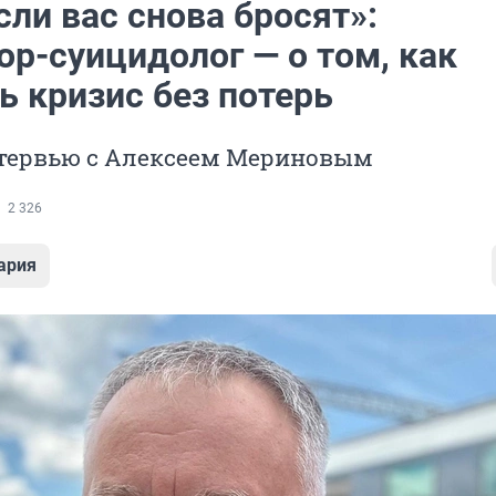
ли вас снова бросят»:
ор-суицидолог — о том, как
ь кризис без потерь
тервью с Алексеем Мериновым
2 326
ария