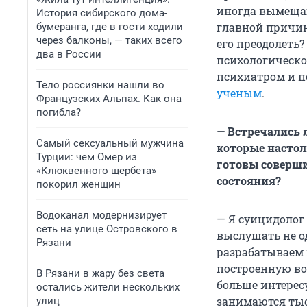
иногда вымещаю
История сибирского дома-
главной причин
бумеранга, где в гости ходили
через балконы, — таких всего
его преодолеть
два в России
психологическо
психиатром и п
Тело россиянки нашли во
ученым
.
Французских Альпах. Как она
погибла?
— Встречались 
Самый сексуальный мужчина
которые настол
Турции: чем Омер из
готовы соверши
«Клюквенного щербета»
состояния?
покорил женщин
Водоканал модернизирует
— Я суицидолог
сеть на улице Островского в
выслушать не о
Рязани
разрабатываем
построенную во
В Рязани в жару без света
больше интересу
остались жители нескольких
занимаются тыс
улиц