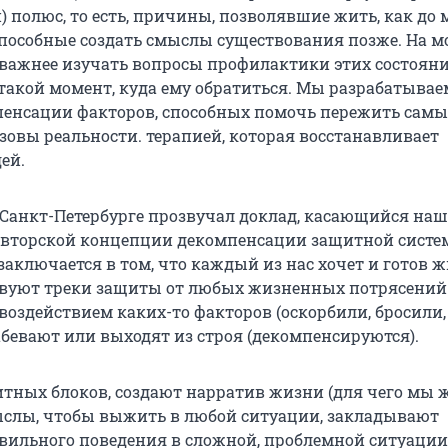
 полюс, то есть, причины, позволявшие жить, как до
 способные создать смыслы существования позже. На м
о важнее изучать вопросы профилактики этих состоян
 такой момент, куда ему обратиться. Мы разрабатывае
енсации факторов, способных помочь пережить самы
овы реальности. терапией, которая восстанавливает
ей.
 Санкт-Петербурге прозвучал доклад, касающийся на
вторской концепции декомпенсации защитной систем
аключается в том, что каждый из нас хочет и готов жи
вуют треки защиты от любых жизненных потрясений.
воздействием каких-то факторов (оскорбили, бросили,
абевают или выходят из строя (декомпенсируются).
итных блоков, создают нарратив жизни (для чего мы 
слы, чтобы выжить в любой ситуации, закладывают
вильного поведения в сложной, проблемной ситуации.