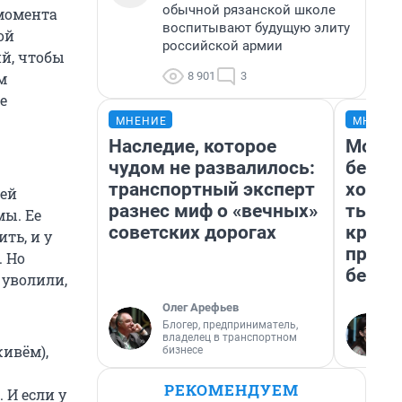
обычной рязанской школе
 момента
воспитывают будущую элиту
ой
российской армии
ий, чтобы
8 901
3
м
е
МНЕНИЕ
МНЕНИ
Наследие, которое
Мой б
чудом не развалилось:
береж
транспортный эксперт
хотел
шей
разнес миф о «вечных»
тысяч
ы. Ее
советских дорогах
креди
ть, и у
приех
 Но
безоп
 уволили,
Олег Арефьев
Блогер, предприниматель,
владелец в транспортном
живём),
бизнесе
РЕКОМЕНДУЕМ
 И если у