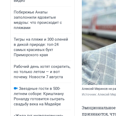
Видео
Побережье Анапы
заполонили ядовитые
медузы: что происходит с
пляжами
Тигры на пляже и 300 оленей
в дикой природе: топ-24
самых красивых бухт
Приморского края
Рабочий день хотят сократить,
но только летом — и вот
почему. Новости 7 августа
Звездные гости в 500-
Алексей Меринов не ра
летнем соборе: Криштиану
Источник: 
Алексей Мер
Роналду готовится сыграть
свадьбу века на Мадейре
Эмоциональное 
признаются, что
«Жила тут интеллигенция».