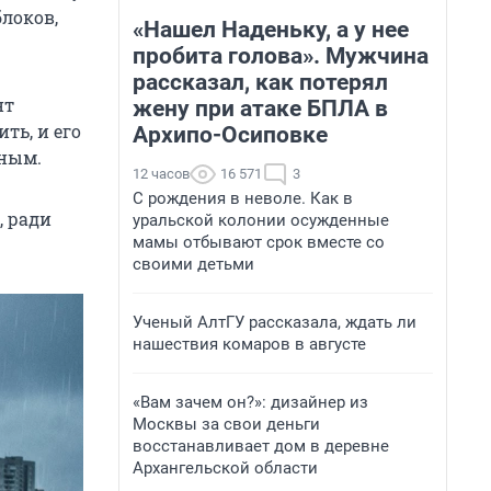
блоков,
«Нашел Наденьку, а у нее
пробита голова». Мужчина
рассказал, как потерял
нт
жену при атаке БПЛА в
ть, и его
Архипо-Осиповке
ьным.
12 часов
16 571
3
С рождения в неволе. Как в
, ради
уральской колонии осужденные
мамы отбывают срок вместе со
своими детьми
Ученый АлтГУ рассказала, ждать ли
нашествия комаров в августе
«Вам зачем он?»: дизайнер из
Москвы за свои деньги
восстанавливает дом в деревне
Архангельской области