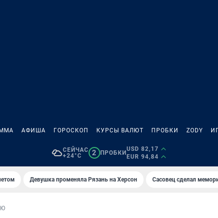
АММА
АФИША
ГОРОСКОП
КУРСЫ ВАЛЮТ
ПРОБКИ
ZODY
И
USD 82,17
СЕЙЧАС
2
ПРОБКИ
+24°C
EUR 94,84
летом
Девушка променяла Рязань на Херсон
Сасовец сделал мемор
ЬЮ