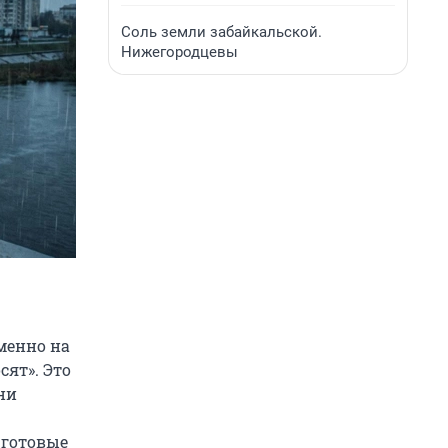
Соль земли забайкальской.
Нижегородцевы
менно на
сят». Это
ни
 готовые