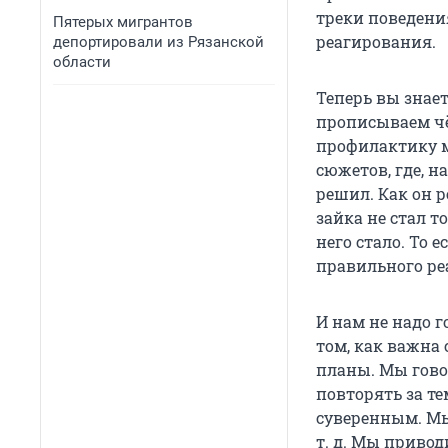
треки поведени
Пятерых мигрантов
реагирования.
депортировали из Рязанской
области
Теперь вы знает
прописываем чё
профилактику м
сюжетов, где, н
решил. Как он р
зайка не стал т
него стало. То 
правильного ре
И нам не надо 
том, как важна 
планы. Мы говор
повторять за те
суверенным. Мы
т. д. Мы привод