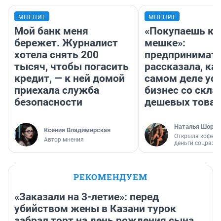
МНЕНИЕ
МНЕНИЕ
Мой банк меня
«Покупаешь ко
бережет. Журналист
мешке»:
хотела снять 200
предпринимат
тысяч, чтобы погасить
рассказала, как
кредит, — к ней домой
самом деле ус
приехала служба
бизнес со скл
безопасности
дешевых това
Наталья Шорох
Ксения Владимирская
Открыла кофейн
Автор мнения
деньги соцразв
РЕКОМЕНДУЕМ
«Заказали на 3-летие»: перед
убийством жены в Казани турок
забрал торт на день рождения сына