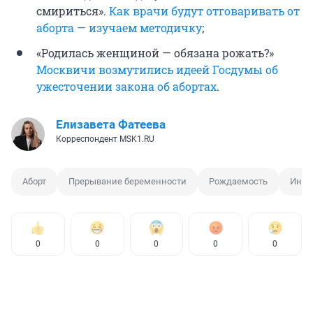
смириться».
Как врачи будут отговаривать от
аборта — изучаем методичку
;
«Родилась женщиной — обязана рожать?»
Москвичи возмутились идеей Госдумы об
ужесточении закона об абортах
.
Елизавета Фатеева
Корреспондент MSK1.RU
Аборт
Прерывание беременности
Рождаемость
Иниц
0
0
0
0
0