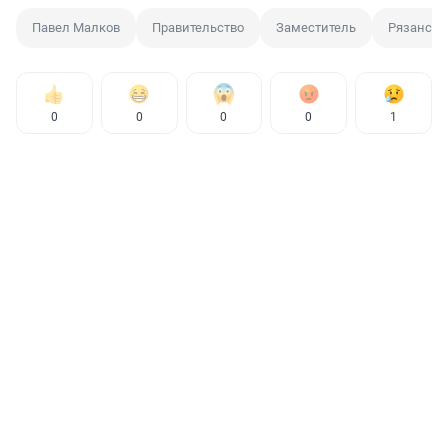
Павел Малков
Правительство
Заместитель
Рязанска
0
0
0
0
1