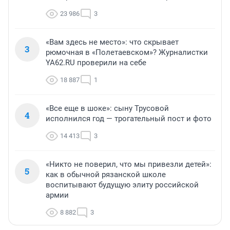
23 986
3
«Вам здесь не место»: что скрывает
3
рюмочная в «Полетаевском»? Журналистки
YA62.RU проверили на себе
18 887
1
«Все еще в шоке»: сыну Трусовой
4
исполнился год — трогательный пост и фото
14 413
3
«Никто не поверил, что мы привезли детей»:
5
как в обычной рязанской школе
воспитывают будущую элиту российской
армии
8 882
3