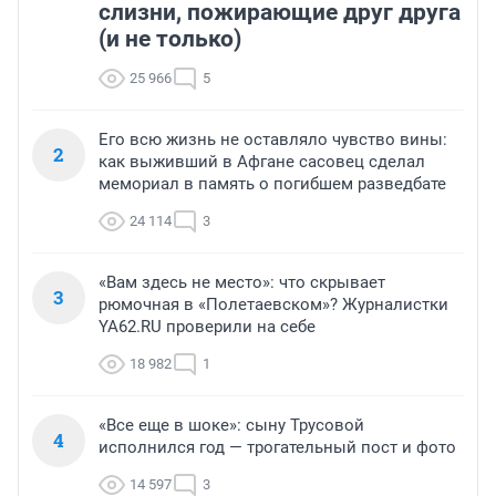
слизни, пожирающие друг друга
(и не только)
25 966
5
Его всю жизнь не оставляло чувство вины:
2
как выживший в Афгане сасовец сделал
мемориал в память о погибшем разведбате
24 114
3
«Вам здесь не место»: что скрывает
3
рюмочная в «Полетаевском»? Журналистки
YA62.RU проверили на себе
18 982
1
«Все еще в шоке»: сыну Трусовой
4
исполнился год — трогательный пост и фото
14 597
3