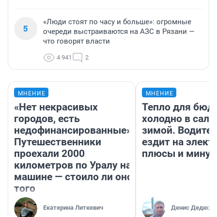
«Люди стоят по часу и больше»: огромные
5
очереди выстраиваются на АЗС в Рязани —
что говорят власти
4 941
2
МНЕНИЕ
МНЕНИЕ
«Нет некрасивых
Тепло для бюд
городов, есть
холодно в сало
недофинансированные».
зимой. Водител
Путешественники
ездит на элект
проехали 2000
плюсы и мину
километров по Уралу на
машине — стоило ли оно
того
Екатерина Литкевич
Денис Дедюхи