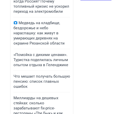
когда Россия? Почему
топливный кризис не ускорил
переход на электромобили
Медведь на кладбище,
бездорожье и небо
нараспашку: как живут в
умирающих деревнях на
окраине Рязанской области
«Помойка с дикими ценами».
Туристка поделилась личным
опытом отдыха в Геленджике
Что мешает получать большую
пенсию: список главных
ошибок
Миллиарды на дешевых
стейках: сколько
зарабатывают fix-price-
рестораны «The Бык» и как