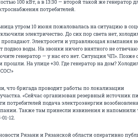
стью 100 кВт, а в 13:30 — второй такой же генератор д
ктроснабжения потребителей.
ница утром 10 июня пожаловалась на ситуацию в соцс
отключили электричество. До сих пор света нет, холод
ы пропадают. Электросети и управляющая компания н
 подвоз воды. На звонки ничего внятного не отвечаю
чите генератор — у нас его нет. Ситуация ЧП». Позже 
и прошли. На улице +30. Где генератор на дом? Холод
 СОС!»
ли, что бригада проводит работы по локализации
участка. «Сейчас организован резервный источник п
сти потребителей подача электроэнергии возобновлена
пании. Также там принесли извинения и напомнили 
-01-12.
овости Рязани и Рязанской области оперативно публ