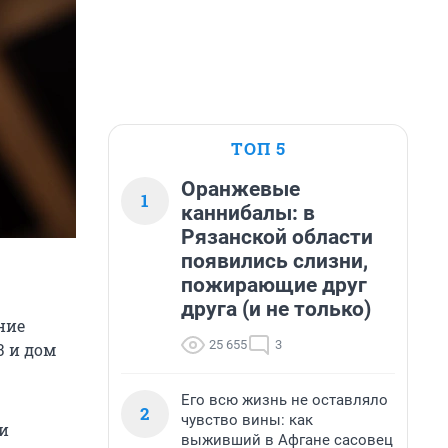
ТОП 5
Оранжевые
1
каннибалы: в
Рязанской области
появились слизни,
пожирающие друг
друга (и не только)
ние
25 655
3
3 и дом
Его всю жизнь не оставляло
2
чувство вины: как
и
выживший в Афгане сасовец