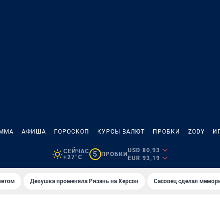
АММА
АФИША
ГОРОСКОП
КУРСЫ ВАЛЮТ
ПРОБКИ
ZODY
И
USD 80,93
СЕЙЧАС
5
ПРОБКИ
+27°C
EUR 93,19
летом
Девушка променяла Рязань на Херсон
Сасовец сделал мемор