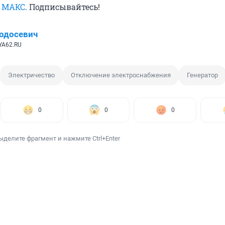
в
МАКС
. Подписывайтесь!
одосевич
YA62.RU
Электричество
Отключение электроснабжения
Генератор
0
0
0
ыделите фрагмент и нажмите Ctrl+Enter