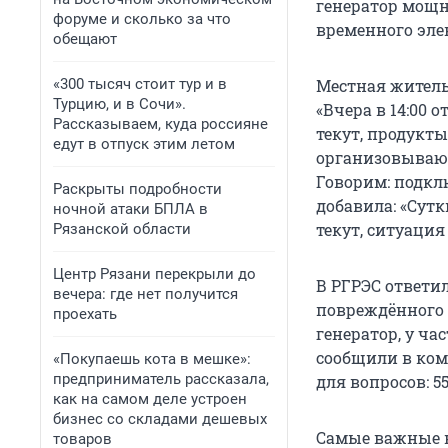
генератор мощно
форуме и сколько за что
временного эле
обещают
«300 тысяч стоит тур и в
Местная житель
Турцию, и в Сочи».
«Вчера в 14:00 
Рассказываем, куда россияне
текут, продукт
едут в отпуск этим летом
организовывают
Говорим: подклю
Раскрыты подробности
добавила: «Сутк
ночной атаки БПЛА в
текут, ситуация
Рязанской области
Центр Рязани перекрыли до
В РГРЭС ответи
вечера: где нет получится
повреждённого 
проехать
генератор, у ча
сообщили в ком
«Покупаешь кота в мешке»:
предприниматель рассказала,
для вопросов: 55
как на самом деле устроен
бизнес со складами дешевых
Самые важные н
товаров