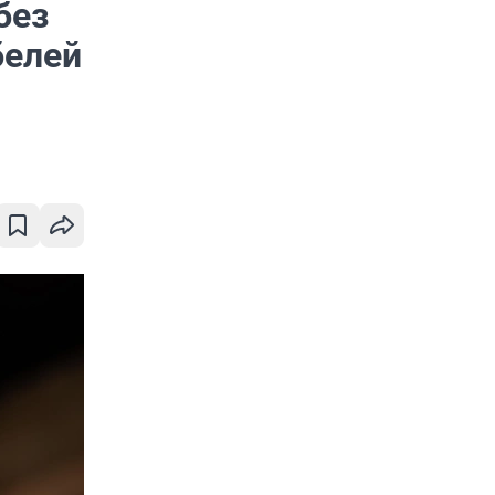
без
белей