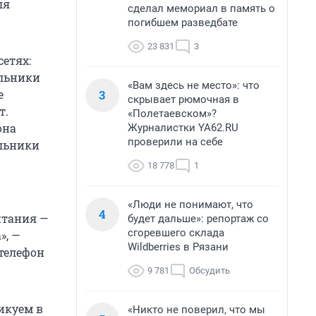
ля
сделал мемориал в память о
погибшем разведбате
23 831
3
етях:
ильники
«Вам здесь не место»: что
3
е
скрывает рюмочная в
т.
«Полетаевском»?
она
Журналистки YA62.RU
проверили на себе
ильники
18 778
1
«Люди не понимают, что
4
итания —
будет дальше»: репортаж со
сгоревшего склада
», —
Wildberries в Рязани
телефон
9 781
Обсудить
икуем в
«Никто не поверил, что мы