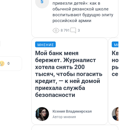
5
привезли детей»: как в
обычной рязанской школе
воспитывают будущую элиту
российской армии
8 791
3
МНЕНИЕ
МНЕНИ
Мой банк меня
Кварт
бережет. Журналист
но де
0
хотела снять 200
рынок
тысяч, чтобы погасить
сейча
кредит, — к ней домой
приехала служба
безопасности
Ксения Владимирская
Автор мнения