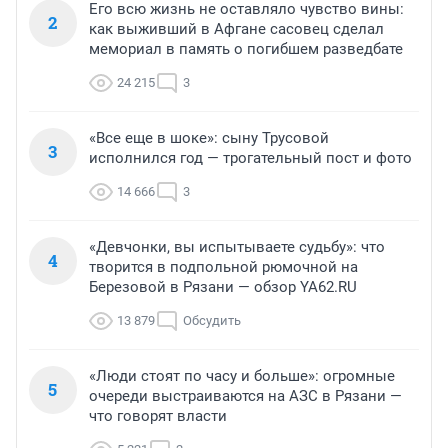
Его всю жизнь не оставляло чувство вины:
2
как выживший в Афгане сасовец сделал
мемориал в память о погибшем разведбате
24 215
3
«Все еще в шоке»: сыну Трусовой
3
исполнился год — трогательный пост и фото
14 666
3
«Девчонки, вы испытываете судьбу»: что
4
творится в подпольной рюмочной на
Березовой в Рязани — обзор YA62.RU
13 879
Обсудить
«Люди стоят по часу и больше»: огромные
5
очереди выстраиваются на АЗС в Рязани —
что говорят власти