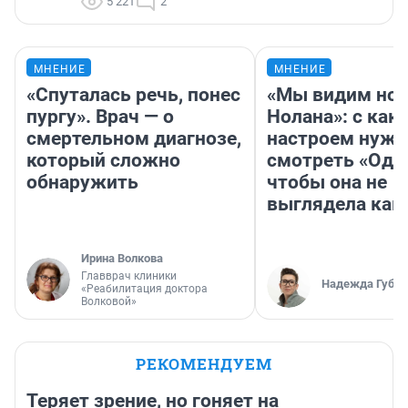
5 221
2
МНЕНИЕ
МНЕНИЕ
«Спуталась речь, понес
«Мы видим нов
пургу». Врач — о
Нолана»: с как
смертельном диагнозе,
настроем нужн
который сложно
смотреть «Оди
обнаружить
чтобы она не
выглядела как
Ирина Волкова
Главврач клиники
Надежда Губар
«Реабилитация доктора
Волковой»
РЕКОМЕНДУЕМ
Теряет зрение, но гоняет на