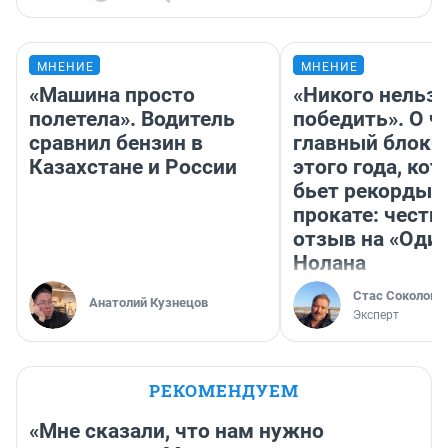
МНЕНИЕ
МНЕНИЕ
«Машина просто
«Никого нельз
полетела». Водитель
победить». О ч
сравнил бензин в
главный блокб
Казахстане и России
этого года, ко
бьет рекорды 
прокате: честн
отзыв на «Оди
Нолана
Стас Соколов
Анатолий Кузнецов
Эксперт
РЕКОМЕНДУЕМ
«Мне сказали, что нам нужно