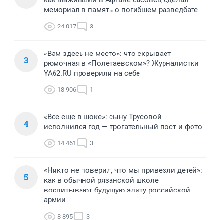
как выживший в Афгане сасовец сделал
мемориал в память о погибшем разведбате
24 017
3
«Вам здесь не место»: что скрывает
3
рюмочная в «Полетаевском»? Журналистки
YA62.RU проверили на себе
18 906
1
«Все еще в шоке»: сыну Трусовой
4
исполнился год — трогательный пост и фото
14 461
3
«Никто не поверил, что мы привезли детей»:
5
как в обычной рязанской школе
воспитывают будущую элиту российской
армии
8 895
3