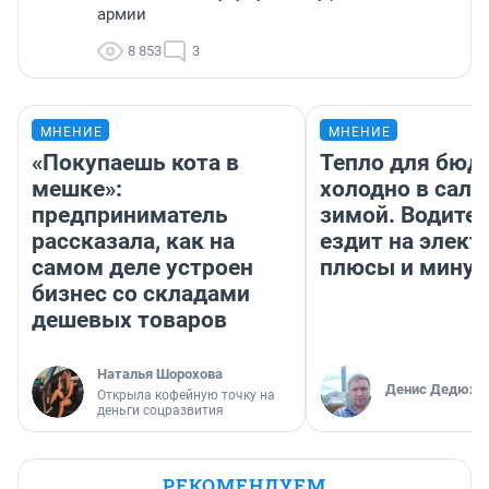
армии
8 853
3
МНЕНИЕ
МНЕНИЕ
«Покупаешь кота в
Тепло для бюд
мешке»:
холодно в сало
предприниматель
зимой. Водител
рассказала, как на
ездит на элект
самом деле устроен
плюсы и мину
бизнес со складами
дешевых товаров
Наталья Шорохова
Денис Дедюхи
Открыла кофейную точку на
деньги соцразвития
РЕКОМЕНДУЕМ