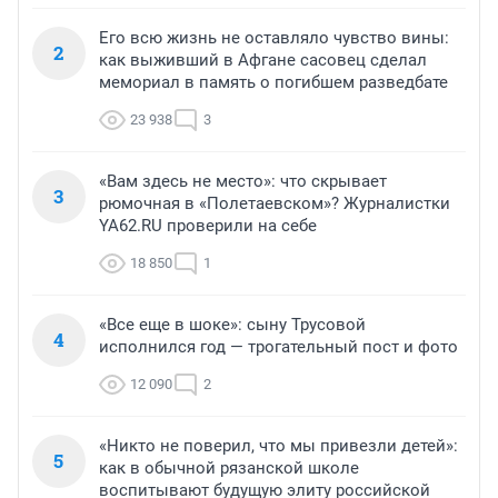
Его всю жизнь не оставляло чувство вины:
2
как выживший в Афгане сасовец сделал
мемориал в память о погибшем разведбате
23 938
3
«Вам здесь не место»: что скрывает
3
рюмочная в «Полетаевском»? Журналистки
YA62.RU проверили на себе
18 850
1
«Все еще в шоке»: сыну Трусовой
4
исполнился год — трогательный пост и фото
12 090
2
«Никто не поверил, что мы привезли детей»:
5
как в обычной рязанской школе
воспитывают будущую элиту российской