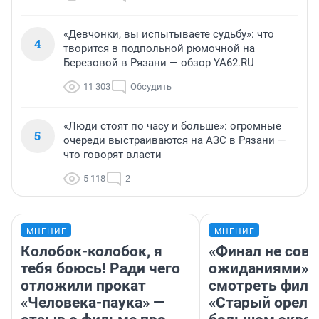
«Девчонки, вы испытываете судьбу»: что
4
творится в подпольной рюмочной на
Березовой в Рязани — обзор YA62.RU
11 303
Обсудить
«Люди стоят по часу и больше»: огромные
5
очереди выстраиваются на АЗС в Рязани —
что говорят власти
5 118
2
МНЕНИЕ
МНЕНИЕ
Колобок-колобок, я
«Финал не совп
тебя боюсь! Ради чего
ожиданиями»: 
отложили прокат
смотреть фил
«Человека-паука» —
«Старый орел» 