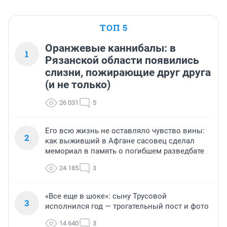
ТОП 5
Оранжевые каннибалы: в
1
Рязанской области появились
слизни, пожирающие друг друга
(и не только)
26 031
5
Его всю жизнь не оставляло чувство вины:
2
как выживший в Афгане сасовец сделал
мемориал в память о погибшем разведбате
24 185
3
«Все еще в шоке»: сыну Трусовой
3
исполнился год — трогательный пост и фото
14 640
3