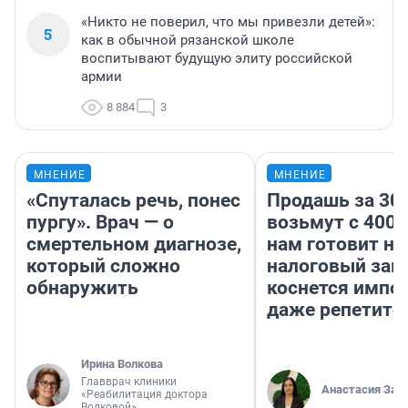
«Никто не поверил, что мы привезли детей»:
5
как в обычной рязанской школе
воспитывают будущую элиту российской
армии
8 884
3
МНЕНИЕ
МНЕНИЕ
«Спуталась речь, понес
Продашь за 300
пургу». Врач — о
возьмут с 4000
смертельном диагнозе,
нам готовит н
который сложно
налоговый зако
обнаружить
коснется импор
даже репетито
Ирина Волкова
Главврач клиники
Анастасия Зав
«Реабилитация доктора
Волковой»