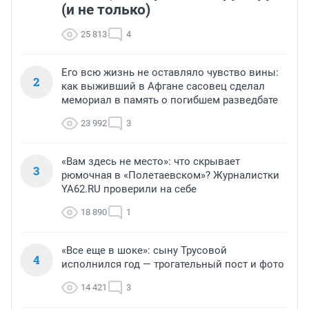
(и не только)
25 813
4
Его всю жизнь не оставляло чувство вины:
2
как выживший в Афгане сасовец сделал
мемориал в память о погибшем разведбате
23 992
3
«Вам здесь не место»: что скрывает
3
рюмочная в «Полетаевском»? Журналистки
YA62.RU проверили на себе
18 890
1
«Все еще в шоке»: сыну Трусовой
4
исполнился год — трогательный пост и фото
14 421
3