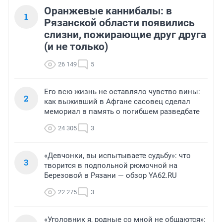
Оранжевые каннибалы: в
1
Рязанской области появились
слизни, пожирающие друг друга
(и не только)
26 149
5
Его всю жизнь не оставляло чувство вины:
2
как выживший в Афгане сасовец сделал
мемориал в память о погибшем разведбате
24 305
3
«Девчонки, вы испытываете судьбу»: что
3
творится в подпольной рюмочной на
Березовой в Рязани — обзор YA62.RU
22 275
3
«Уголовник я, родные со мной не общаются»: