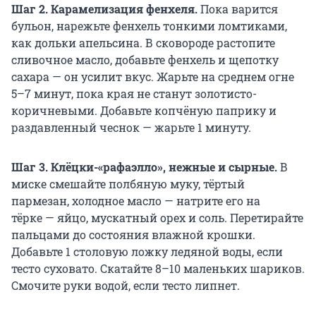
Шаг 2. Карамелизация фенхеля.
Пока варится
бульон, нарежьте фенхель тонкими ломтиками,
как дольки апельсина. В сковороде растопите
сливочное масло, добавьте фенхель и щепотку
сахара — он усилит вкус. Жарьте на среднем огне
5–7 минут, пока края не станут золотисто-
коричневыми. Добавьте копчёную паприку и
раздавленный чеснок — жарьте 1 минуту.
Шаг 3. Клёцки-«рафаэлло», нежные и сырные.
В
миске смешайте полбяную муку, тёртый
пармезан, холодное масло — натрите его на
тёрке — яйцо, мускатный орех и соль. Перетирайте
пальцами до состояния влажной крошки.
Добавьте 1 столовую ложку ледяной воды, если
тесто суховато. Скатайте 8–10 маленьких шариков.
Смочите руки водой, если тесто липнет.