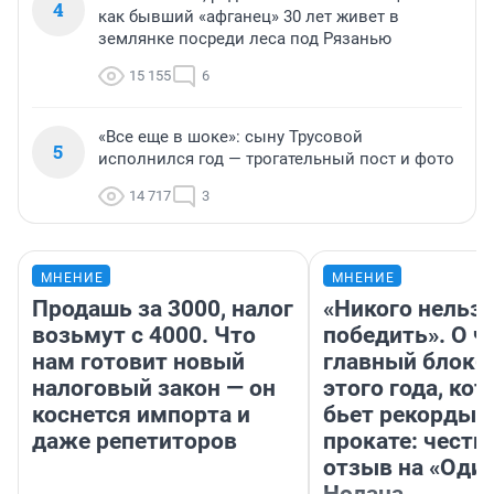
4
как бывший «афганец» 30 лет живет в
землянке посреди леса под Рязанью
15 155
6
«Все еще в шоке»: сыну Трусовой
5
исполнился год — трогательный пост и фото
14 717
3
МНЕНИЕ
МНЕНИЕ
Продашь за 3000, налог
«Никого нельз
возьмут с 4000. Что
победить». О ч
нам готовит новый
главный блокб
налоговый закон — он
этого года, ко
коснется импорта и
бьет рекорды 
даже репетиторов
прокате: честн
отзыв на «Оди