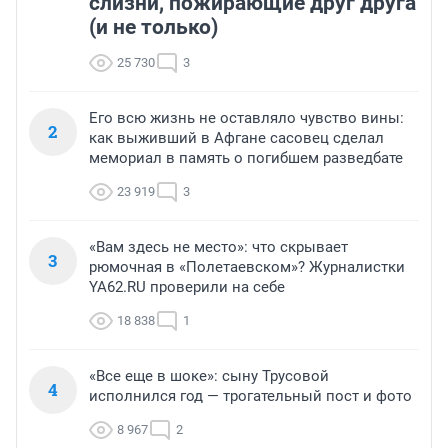
слизни, пожирающие друг друга
(и не только)
25 730
3
Его всю жизнь не оставляло чувство вины:
2
как выживший в Афгане сасовец сделал
мемориал в память о погибшем разведбате
23 919
3
«Вам здесь не место»: что скрывает
3
рюмочная в «Полетаевском»? Журналистки
YA62.RU проверили на себе
18 838
1
«Все еще в шоке»: сыну Трусовой
4
исполнился год — трогательный пост и фото
8 967
2