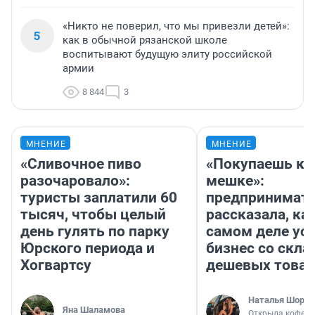
«Никто не поверил, что мы привезли детей»:
5
как в обычной рязанской школе
воспитывают будущую элиту российской
армии
8 844
3
МНЕНИЕ
МНЕНИЕ
«Сливочное пиво
«Покупаешь ко
разочаровало»:
мешке»:
туристы заплатили 60
предпринимат
тысяч, чтобы целый
рассказала, как
день гулять по парку
самом деле ус
Юрского периода и
бизнес со скл
Хогвартсу
дешевых това
Наталья Шорох
Яна Шаламова
Открыла кофейн