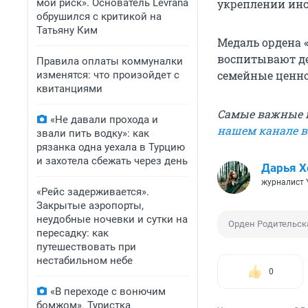
мой риск». Основатель Levrana
укреплении инс
обрушился с критикой на
Татьяну Ким
Медаль ордена 
воспитывают де
Правила оплаты коммуналки
семейные ценно
изменятся: что произойдет с
квитанциями
Самые важные н
«Не давали прохода и
нашем канале 
звали пить водку»: как
рязанка одна уехала в Турцию
и захотела сбежать через день
Дарья Х
журналист 
«Рейс задерживается».
Закрытые аэропорты,
неудобные ночевки и сутки на
Орден Родительск
пересадку: как
путешествовать при
нестабильном небе
0
«В переходе с вонючим
бомжом». Туристка