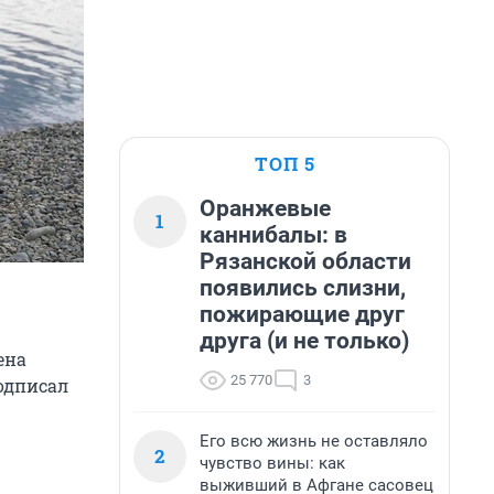
ТОП 5
Оранжевые
1
каннибалы: в
Рязанской области
появились слизни,
пожирающие друг
друга (и не только)
ена
25 770
3
одписал
Его всю жизнь не оставляло
2
чувство вины: как
выживший в Афгане сасовец