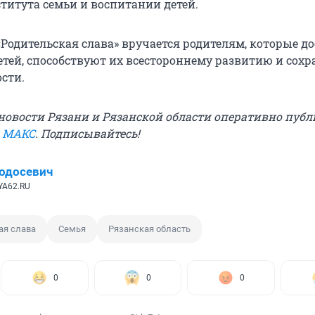
титута семьи и воспитании детей.
«Родительская слава» вручается родителям, которые д
тей, способствуют их всестороннему развитию и сох
сти.
овости Рязани и Рязанской области оперативно публ
в МАКС
. Подписывайтесь!
одосевич
YA62.RU
ая слава
Семья
Рязанская область
0
0
0