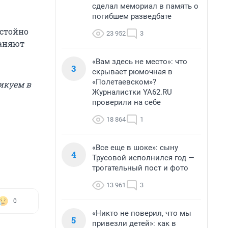
сделал мемориал в память о
погибшем разведбате
остойно
23 952
3
раняют
«Вам здесь не место»: что
3
скрывает рюмочная в
«Полетаевском»?
икуем в
Журналистки YA62.RU
проверили на себе
18 864
1
«Все еще в шоке»: сыну
4
Трусовой исполнился год —
трогательный пост и фото
13 961
3
0
«Никто не поверил, что мы
5
привезли детей»: как в