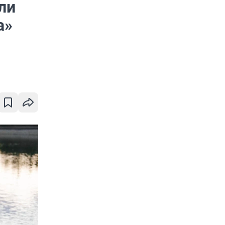
ли
а»