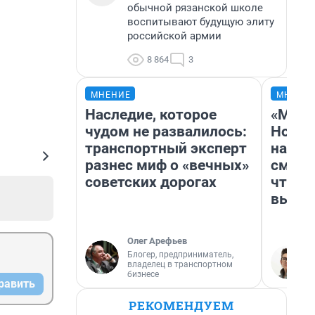
обычной рязанской школе
воспитывают будущую элиту
российской армии
8 864
3
МНЕНИЕ
МНЕНИ
Наследие, которое
«Мы в
чудом не развалилось:
Нолан
транспортный эксперт
настр
разнес миф о «вечных»
смотр
советских дорогах
чтобы
выгля
Олег Арефьев
Блогер, предприниматель,
владелец в транспортном
бизнесе
равить
РЕКОМЕНДУЕМ