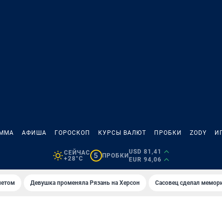
АММА
АФИША
ГОРОСКОП
КУРСЫ ВАЛЮТ
ПРОБКИ
ZODY
И
USD 81,41
СЕЙЧАС
5
ПРОБКИ
+28°C
EUR 94,06
летом
Девушка променяла Рязань на Херсон
Сасовец сделал мемор