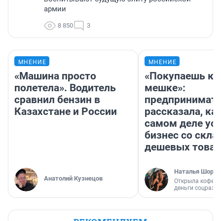
армии
8 850
3
МНЕНИЕ
МНЕНИЕ
«Машина просто
«Покупаешь ко
полетела». Водитель
мешке»:
сравнил бензин в
предпринимат
Казахстане и России
рассказала, как
самом деле ус
бизнес со скл
дешевых това
Наталья Шорох
Анатолий Кузнецов
Открыла кофейн
деньги соцразв