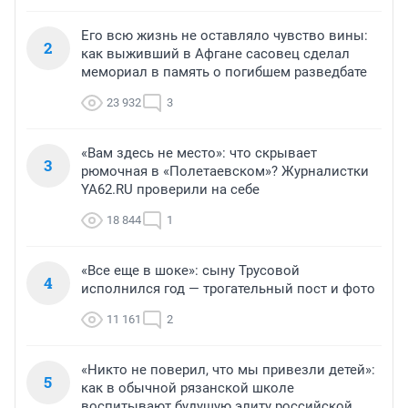
Его всю жизнь не оставляло чувство вины:
2
как выживший в Афгане сасовец сделал
мемориал в память о погибшем разведбате
23 932
3
«Вам здесь не место»: что скрывает
3
рюмочная в «Полетаевском»? Журналистки
YA62.RU проверили на себе
18 844
1
«Все еще в шоке»: сыну Трусовой
4
исполнился год — трогательный пост и фото
11 161
2
«Никто не поверил, что мы привезли детей»:
5
как в обычной рязанской школе
воспитывают будущую элиту российской