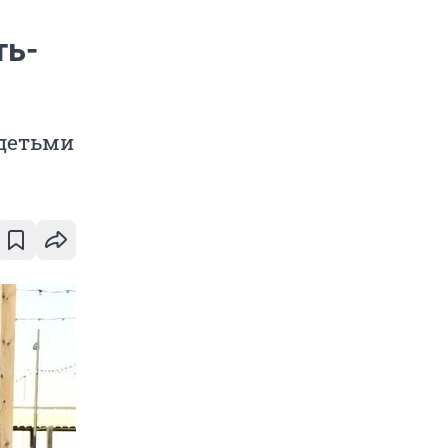
ть-
 детьми