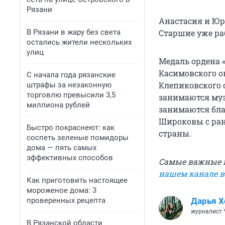
Рязани
Анастасия и Юр
В Рязани в жару без света
Старшие уже ра
остались жители нескольких
улиц
Медаль ордена 
Касимовского о
С начала года рязанские
Клепиковского о
штрафы за незаконную
торговлю превысили 3,5
занимаются му
миллиона рублей
занимаются бла
Широковы с ран
Быстро покраснеют: как
страны.
соспеть зеленые помидоры
дома — пять самых
эффективных способов
Самые важные н
нашем канале 
Как приготовить настоящее
мороженое дома: 3
проверенных рецепта
Дарья Х
журналист 
В Рязанской области