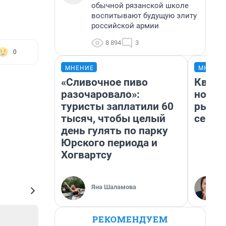
обычной рязанской школе
воспитывают будущую элиту
российской армии
8 894
3
0
МНЕНИЕ
МНЕНИ
«Сливочное пиво
Кварт
разочаровало»:
но де
туристы заплатили 60
рынок
тысяч, чтобы целый
сейча
день гулять по парку
Юрского периода и
Хогвартсу
Яна Шаламова
РЕКОМЕНДУЕМ