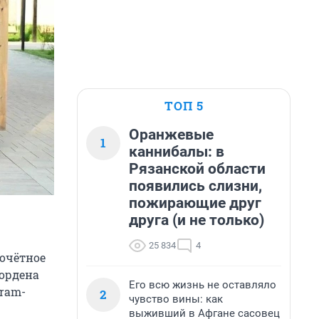
ТОП 5
Оранжевые
1
каннибалы: в
Рязанской области
появились слизни,
пожирающие друг
друга (и не только)
25 834
4
почётное
 ордена
Его всю жизнь не оставляло
gram-
2
чувство вины: как
выживший в Афгане сасовец