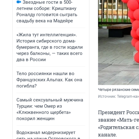
Звездные гости в 500-
летнем соборе: Криштиану
Роналду готовится сыграть
свадьбу века на Мадейре
«Жила тут интеллигенция».
История сибирского дома-
бумеранга, где в гости ходили
через балконы, — таких всего
два в России
Тело россиянки нашли во
Французских Альпах. Как она
погибла?
Четыре рязанские сем
Источник: 
Telegram-к
Самый сексуальный мужчина
Турции: чем Омер из
Президент Росс
«Клюквенного щербета»
покорил женщин
звание «Мать-г
«Родительская с
Водоканал модернизирует
канале.
сеть на улице Островского в