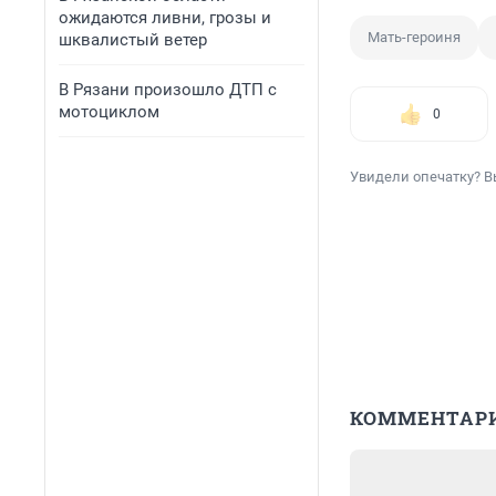
ожидаются ливни, грозы и
Мать-героиня
шквалистый ветер
В Рязани произошло ДТП с
мотоциклом
0
Увидели опечатку? В
КОММЕНТАР