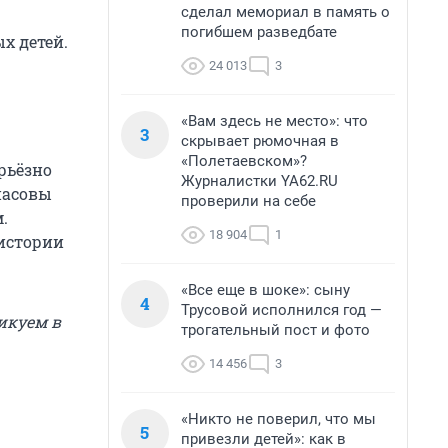
сделал мемориал в память о
погибшем разведбате
х детей.
24 013
3
«Вам здесь не место»: что
3
скрывает рюмочная в
«Полетаевском»?
рьёзно
Журналистки YA62.RU
пасовы
проверили на себе
.
18 904
1
 истории
«Все еще в шоке»: сыну
4
Трусовой исполнился год —
икуем в
трогательный пост и фото
14 456
3
«Никто не поверил, что мы
5
привезли детей»: как в