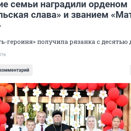
ие семьи наградили орденом
льская слава» и званием «Ма
»
ь-героиня» получила рязанка с десятью
776
 комментарий