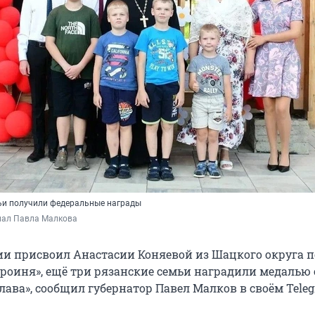
ьи получили федеральные награды
анал Павла Малкова
ии присвоил Анастасии Коняевой из Шацкого округа 
ероиня», ещё три рязанские семьи наградили медалью
лава», сообщил губернатор Павел Малков в своём Tele