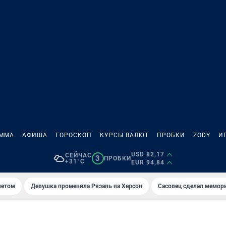
АММА
АФИША
ГОРОСКОП
КУРСЫ ВАЛЮТ
ПРОБКИ
ZODY
И
USD 82,17
СЕЙЧАС
3
ПРОБКИ
+31°C
EUR 94,84
летом
Девушка променяла Рязань на Херсон
Сасовец сделал мемор