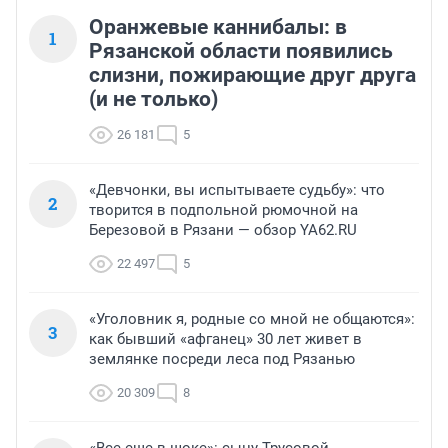
Оранжевые каннибалы: в
1
Рязанской области появились
слизни, пожирающие друг друга
(и не только)
26 181
5
«Девчонки, вы испытываете судьбу»: что
2
творится в подпольной рюмочной на
Березовой в Рязани — обзор YA62.RU
22 497
5
«Уголовник я, родные со мной не общаются»:
3
как бывший «афганец» 30 лет живет в
землянке посреди леса под Рязанью
20 309
8