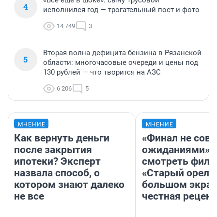
«Все еще в шоке»: сыну Трусовой
4
исполнился год — трогательный пост и фото
14 749
3
Вторая волна дефицита бензина в Рязанской
5
области: многочасовые очереди и цены под
130 рублей — что творится на АЗС
6 206
5
МНЕНИЕ
МНЕНИЕ
Как вернуть деньги
«Финал не совп
после закрытия
ожиданиями»: 
ипотеки? Эксперт
смотреть фил
назвала способ, о
«Старый орел» 
котором знают далеко
большом экран
не все
честная рецен