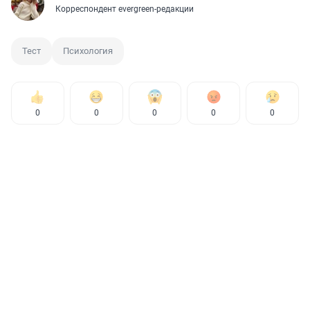
Корреспондент evergreen-редакции
Тест
Психология
0
0
0
0
0