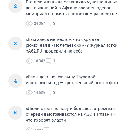
Его всю жизнь не оставляло чувство вины:
2
как выживший в Афгане сасовец сделал
мемориал в память о погибшем разведбате
24 067
3
«Вам здесь не место»: что скрывает
3
рюмочная в «Полетаевском»? Журналистки
YA62.RU проверили на себе
18 942
1
«Все еще в шоке»: сыну Трусовой
4
исполнился год — трогательный пост и фото
14 535
3
«Люди стоят по часу и больше»: огромные
5
очереди выстраиваются на АЗС в Рязани —
что говорят власти
4 680
2