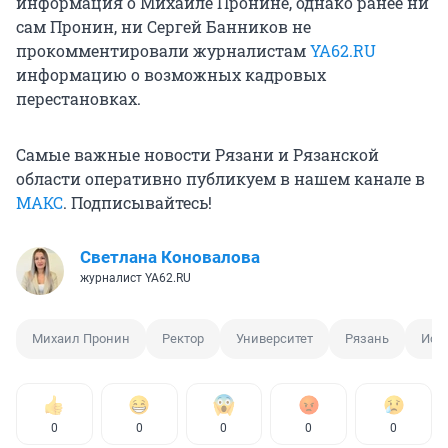
информация о Михаиле Пронине, однако ранее ни
сам Пронин, ни Сергей Банников не
прокомментировали журналистам
YA62.RU
информацию о возможных кадровых
перестановках.
Самые важные новости Рязани и Рязанской
области оперативно публикуем в нашем канале в
МАКС
. Подписывайтесь!
Светлана Коновалова
журналист YA62.RU
Михаил Пронин
Ректор
Университет
Рязань
Исп
0
0
0
0
0