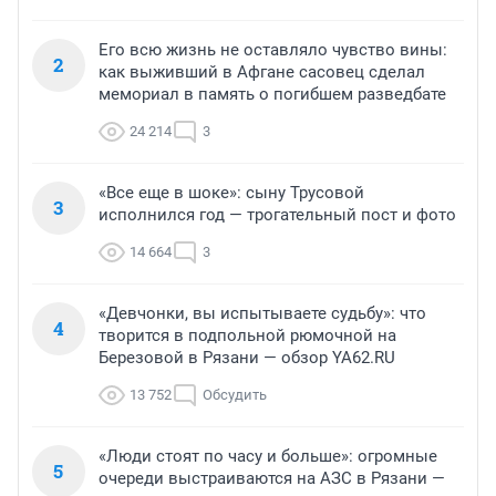
Его всю жизнь не оставляло чувство вины:
2
как выживший в Афгане сасовец сделал
мемориал в память о погибшем разведбате
24 214
3
«Все еще в шоке»: сыну Трусовой
3
исполнился год — трогательный пост и фото
14 664
3
«Девчонки, вы испытываете судьбу»: что
4
творится в подпольной рюмочной на
Березовой в Рязани — обзор YA62.RU
13 752
Обсудить
«Люди стоят по часу и больше»: огромные
5
очереди выстраиваются на АЗС в Рязани —