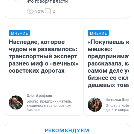
что говорят власти
5 218
2
МНЕНИЕ
МНЕНИЕ
Наследие, которое
«Покупаешь ко
чудом не развалилось:
мешке»:
транспортный эксперт
предпринимат
разнес миф о «вечных»
рассказала, как
советских дорогах
самом деле ус
бизнес со скл
дешевых това
Олег Арефьев
Наталья Шорох
Блогер, предприниматель,
владелец в транспортном
Открыла кофейн
бизнесе
деньги соцразв
РЕКОМЕНДУЕМ