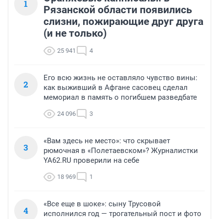
1
Рязанской области появились
слизни, пожирающие друг друга
(и не только)
25 941
4
Его всю жизнь не оставляло чувство вины:
2
как выживший в Афгане сасовец сделал
мемориал в память о погибшем разведбате
24 096
3
«Вам здесь не место»: что скрывает
3
рюмочная в «Полетаевском»? Журналистки
YA62.RU проверили на себе
18 969
1
«Все еще в шоке»: сыну Трусовой
4
исполнился год — трогательный пост и фото