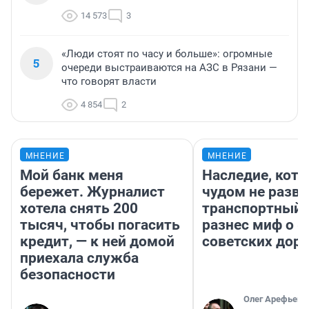
14 573
3
«Люди стоят по часу и больше»: огромные
5
очереди выстраиваются на АЗС в Рязани —
что говорят власти
4 854
2
МНЕНИЕ
МНЕНИЕ
Мой банк меня
Наследие, кото
бережет. Журналист
чудом не разва
хотела снять 200
транспортный 
тысяч, чтобы погасить
разнес миф о 
кредит, — к ней домой
советских доро
приехала служба
безопасности
Олег Арефьев