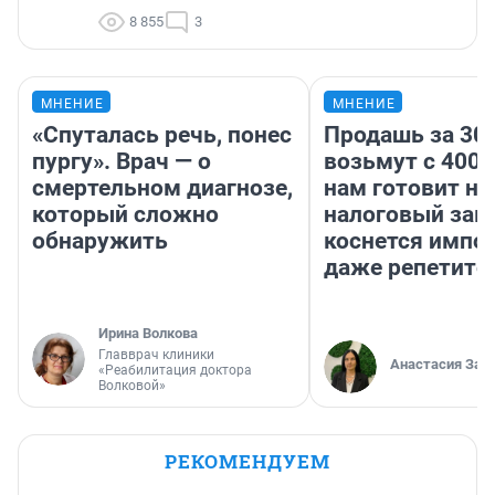
8 855
3
МНЕНИЕ
МНЕНИЕ
«Спуталась речь, понес
Продашь за 300
пургу». Врач — о
возьмут с 4000
смертельном диагнозе,
нам готовит н
который сложно
налоговый зако
обнаружить
коснется импор
даже репетито
Ирина Волкова
Главврач клиники
Анастасия Зав
«Реабилитация доктора
Волковой»
РЕКОМЕНДУЕМ