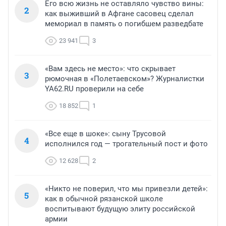
Его всю жизнь не оставляло чувство вины:
2
как выживший в Афгане сасовец сделал
мемориал в память о погибшем разведбате
23 941
3
«Вам здесь не место»: что скрывает
3
рюмочная в «Полетаевском»? Журналистки
YA62.RU проверили на себе
18 852
1
«Все еще в шоке»: сыну Трусовой
4
исполнился год — трогательный пост и фото
12 628
2
«Никто не поверил, что мы привезли детей»:
5
как в обычной рязанской школе
воспитывают будущую элиту российской
армии