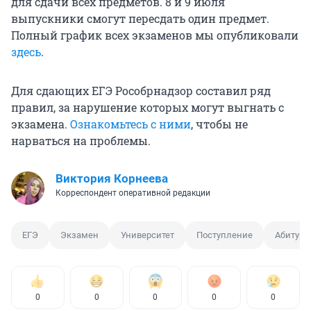
для сдачи всех предметов. 8 и 9 июля
выпускники смогут пересдать один предмет.
Полный график всех экзаменов мы опубликовали
здесь
.
Для сдающих ЕГЭ Рособрнадзор составил ряд
правил, за нарушение которых могут выгнать с
экзамена.
Ознакомьтесь с ними
, чтобы не
нарваться на проблемы.
Виктория Корнеева
Корреспондент оперативной редакции
ЕГЭ
Экзамен
Университет
Поступление
Абитури
0
0
0
0
0