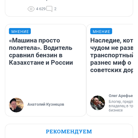
4 629
2
МНЕНИЕ
МНЕНИЕ
«Машина просто
Наследие, кото
полетела». Водитель
чудом не разва
сравнил бензин в
транспортный 
Казахстане и России
разнес миф о 
советских доро
Олег Арефьев
Блогер, предпри
Анатолий Кузнецов
владелец в тра
бизнесе
РЕКОМЕНДУЕМ