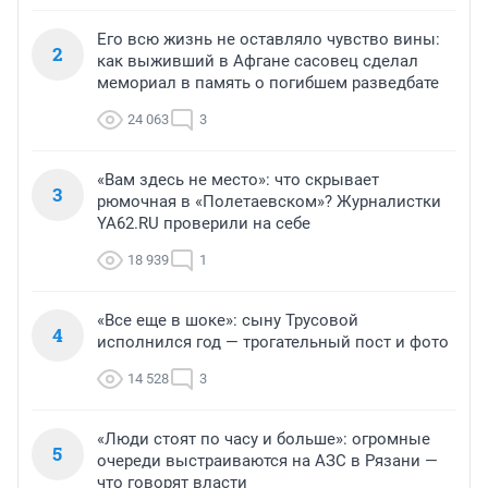
Его всю жизнь не оставляло чувство вины:
2
как выживший в Афгане сасовец сделал
мемориал в память о погибшем разведбате
24 063
3
«Вам здесь не место»: что скрывает
3
рюмочная в «Полетаевском»? Журналистки
YA62.RU проверили на себе
18 939
1
«Все еще в шоке»: сыну Трусовой
4
исполнился год — трогательный пост и фото
14 528
3
«Люди стоят по часу и больше»: огромные
5
очереди выстраиваются на АЗС в Рязани —
что говорят власти