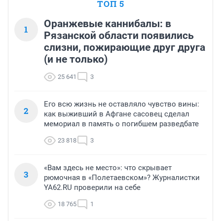
ТОП 5
Оранжевые каннибалы: в
1
Рязанской области появились
слизни, пожирающие друг друга
(и не только)
25 641
3
Его всю жизнь не оставляло чувство вины:
2
как выживший в Афгане сасовец сделал
мемориал в память о погибшем разведбате
23 818
3
«Вам здесь не место»: что скрывает
3
рюмочная в «Полетаевском»? Журналистки
YA62.RU проверили на себе
18 765
1