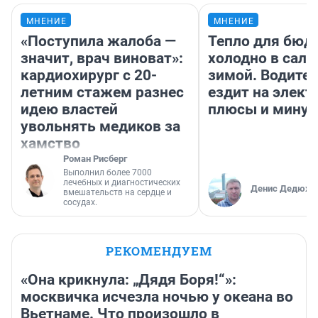
МНЕНИЕ
МНЕНИЕ
«Поступила жалоба —
Тепло для бюд
значит, врач виноват»:
холодно в сало
кардиохирург с 20-
зимой. Водител
летним стажем разнес
ездит на элект
идею властей
плюсы и мину
увольнять медиков за
хамство
Роман Рисберг
Выполнил более 7000
лечебных и диагностических
Денис Дедюхи
вмешательств на сердце и
сосудах.
РЕКОМЕНДУЕМ
«Она крикнула: „Дядя Боря!“»:
москвичка исчезла ночью у океана во
Вьетнаме. Что произошло в