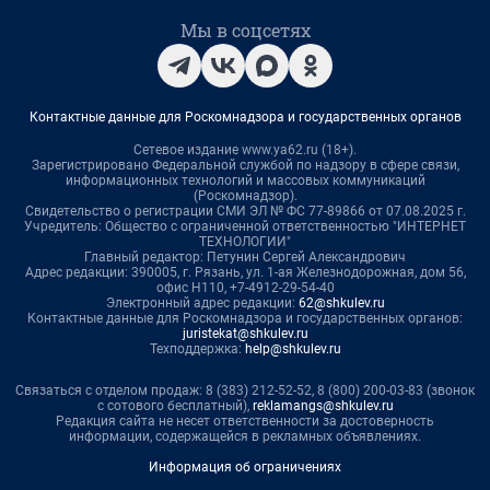
Мы в соцсетях
Контактные данные для Роскомнадзора и государственных органов
Сетевое издание www.ya62.ru (18+).
Зарегистрировано Федеральной службой по надзору в сфере связи,
информационных технологий и массовых коммуникаций
(Роскомнадзор).
Свидетельство о регистрации СМИ ЭЛ № ФС 77-89866 от 07.08.2025 г.
Учредитель: Общество с ограниченной ответственностью "ИНТЕРНЕТ
ТЕХНОЛОГИИ"
Главный редактор: Петунин Сергей Александрович
Адрес редакции: 390005, г. Рязань, ул. 1-ая Железнодорожная, дом 56,
офис Н110, +7-4912-29-54-40
Электронный адрес редакции:
62@shkulev.ru
Контактные данные для Роскомнадзора и государственных органов:
juristekat@shkulev.ru
Техподдержка:
help@shkulev.ru
Связаться с отделом продаж: 8 (383) 212-52-52, 8 (800) 200-03-83 (звонок
с сотового бесплатный),
reklamangs@shkulev.ru
Редакция сайта не несет ответственности за достоверность
информации, содержащейся в рекламных объявлениях.
Информация об ограничениях