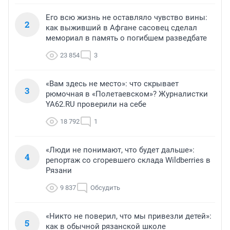
Его всю жизнь не оставляло чувство вины:
2
как выживший в Афгане сасовец сделал
мемориал в память о погибшем разведбате
23 854
3
«Вам здесь не место»: что скрывает
3
рюмочная в «Полетаевском»? Журналистки
YA62.RU проверили на себе
18 792
1
«Люди не понимают, что будет дальше»:
4
репортаж со сгоревшего склада Wildberries в
Рязани
9 837
Обсудить
«Никто не поверил, что мы привезли детей»:
5
как в обычной рязанской школе