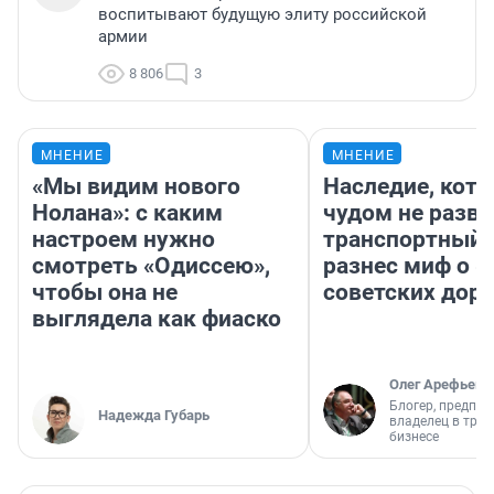
воспитывают будущую элиту российской
армии
8 806
3
МНЕНИЕ
МНЕНИЕ
«Мы видим нового
Наследие, кото
Нолана»: с каким
чудом не разва
настроем нужно
транспортный 
смотреть «Одиссею»,
разнес миф о 
чтобы она не
советских доро
выглядела как фиаско
Олег Арефьев
Блогер, предпри
Надежда Губарь
владелец в тра
бизнесе