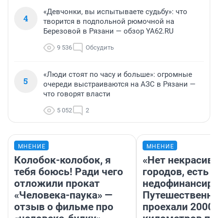
«Девчонки, вы испытываете судьбу»: что
4
творится в подпольной рюмочной на
Березовой в Рязани — обзор YA62.RU
9 536
Обсудить
«Люди стоят по часу и больше»: огромные
5
очереди выстраиваются на АЗС в Рязани —
что говорят власти
5 052
2
МНЕНИЕ
МНЕНИЕ
Колобок-колобок, я
«Нет некрасив
тебя боюсь! Ради чего
городов, есть
отложили прокат
недофинансиро
«Человека-паука» —
Путешественн
отзыв о фильме про
проехали 2000