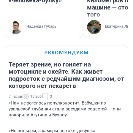
«человека-булку»
километров по 
машине — стои
того
Надежда Губарь
Екатерина Лит
РЕКОМЕНДУЕМ
Теряет зрение, но гоняет на
мотоцикле и скейте. Как живет
подросток с редчайшим диагнозом, от
которого нет лекарств
7 часов
16 206
3
«Нам не хотелось популярности». Бабушки из
уральской глубинки стали звездами соцсетей — они
покорили Агутина и Бузову
«Не вольеры, а камеры пыток»: девушка