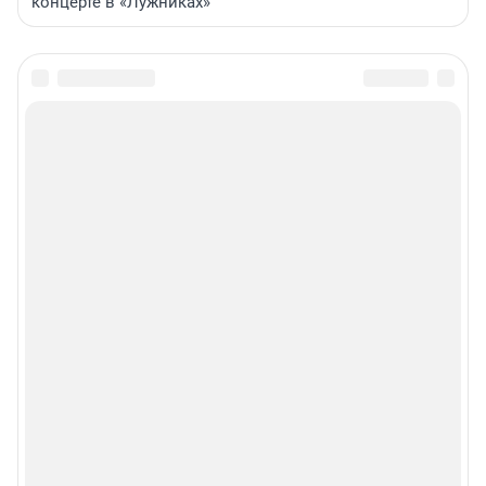
концерте в «Лужниках»
Сообщить новость
Рубрики
Реклама на сайте
Прайс-лист
О компании
Наши вакансии
Статистика канала в MAX