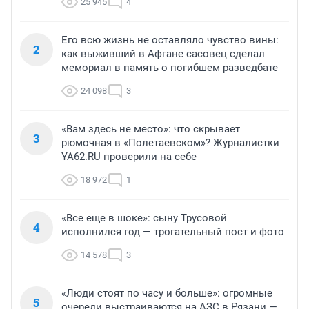
25 945
4
Его всю жизнь не оставляло чувство вины:
2
как выживший в Афгане сасовец сделал
мемориал в память о погибшем разведбате
24 098
3
«Вам здесь не место»: что скрывает
3
рюмочная в «Полетаевском»? Журналистки
YA62.RU проверили на себе
18 972
1
«Все еще в шоке»: сыну Трусовой
4
исполнился год — трогательный пост и фото
14 578
3
«Люди стоят по часу и больше»: огромные
5
очереди выстраиваются на АЗС в Рязани —