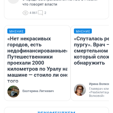
что говорят власти
4 861
2
МНЕНИЕ
МНЕНИЕ
«Нет некрасивых
«Спуталась реч
городов, есть
пургу». Врач — 
недофинансированные».
смертельном д
Путешественники
который слож
проехали 2000
обнаружить
километров по Уралу на
машине — стоило ли оно
того
Ирина Волкова
Главврач клини
Екатерина Литкевич
«Реабилитация 
Волковой»