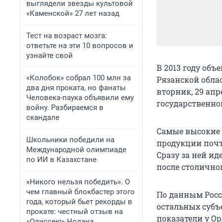
выглядели звезды культовой
«Каменской» 27 лет назад
Тест на возраст мозга:
ответьте на эти 10 вопросов и
узнайте свой
В 2013 году об
«Колобок» собрал 100 млн за
Рязанской облас
два дня проката, но фанаты
вторник, 29 апр
Человека-паука объявили ему
государственно
войну. Разбираемся в
скандале
Самые высокие 
Школьники победили на
продукции почти
Международной олимпиаде
Сразу за ней ид
по ИИ в Казахстане
после столично
«Никого нельзя победить». О
чем главный блокбастер этого
По данным Росс
года, который бьет рекорды в
остальных субъ
прокате: честный отзыв на
показатели у Ор
«Одиссею» Нолана