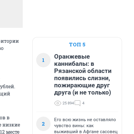
рритории
ТОП 5
во
Оранжевые
1
каннибалы: в
Рязанской области
появились слизни,
й
пожирающие друг
ублей.
друга (и не только)
ющий
25 894
4
ов в
Его всю жизнь не оставляло
2
е низкие
чувство вины: как
12 месте
выживший в Афгане сасовец