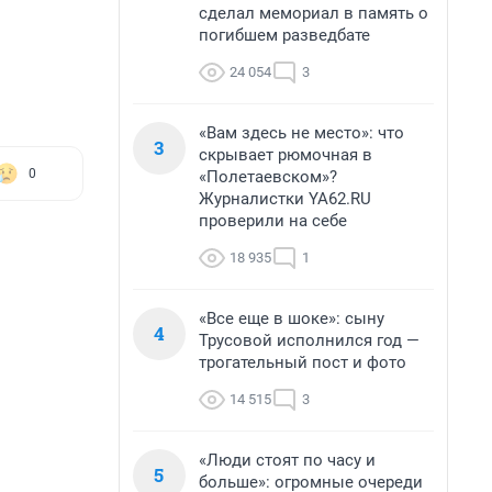
сделал мемориал в память о
погибшем разведбате
24 054
3
«Вам здесь не место»: что
3
скрывает рюмочная в
0
«Полетаевском»?
Журналистки YA62.RU
проверили на себе
18 935
1
«Все еще в шоке»: сыну
4
Трусовой исполнился год —
трогательный пост и фото
14 515
3
«Люди стоят по часу и
5
больше»: огромные очереди