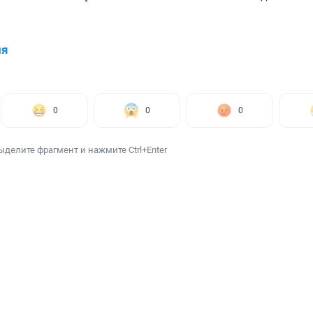
ия
0
0
0
ыделите фрагмент и нажмите Ctrl+Enter