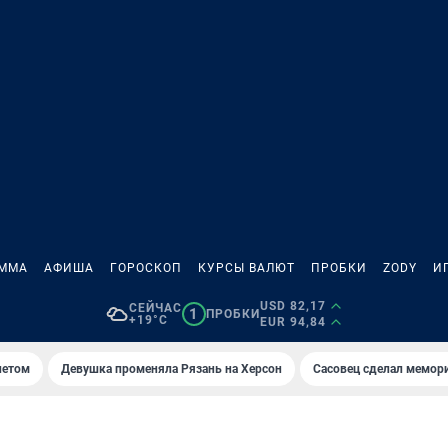
АММА
АФИША
ГОРОСКОП
КУРСЫ ВАЛЮТ
ПРОБКИ
ZODY
И
USD 82,17
СЕЙЧАС
1
ПРОБКИ
+19°C
EUR 94,84
летом
Девушка променяла Рязань на Херсон
Сасовец сделал мемор