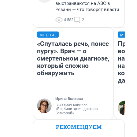
выстраиваются на АЗС в
Рязани — что говорят власти
4 582
2
МНЕНИЕ
МНЕНИ
«Спуталась речь, понес
Прода
пургу». Врач — о
возьм
смертельном диагнозе,
нам г
который сложно
налог
обнаружить
косне
даже 
Ирина Волкова
Главврач клиники
«Реабилитация доктора
Волковой»
РЕКОМЕНДУЕМ