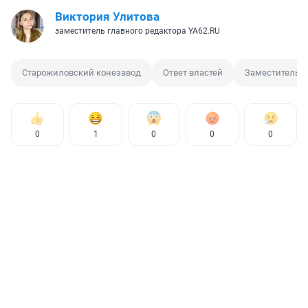
Виктория Улитова
заместитель главного редактора YA62.RU
Старожиловский конезавод
Ответ властей
Заместитель п
0
1
0
0
0