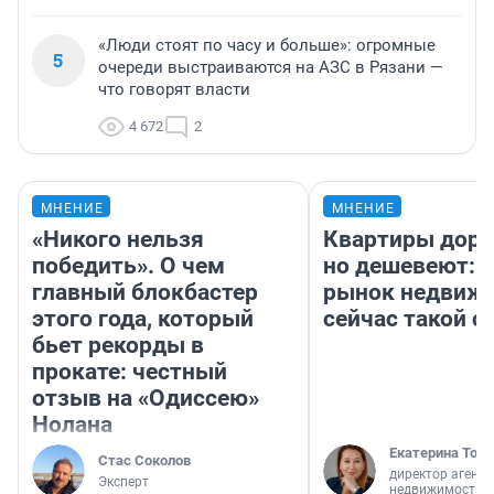
«Люди стоят по часу и больше»: огромные
5
очереди выстраиваются на АЗС в Рязани —
что говорят власти
4 672
2
МНЕНИЕ
МНЕНИЕ
«Никого нельзя
Квартиры дор
победить». О чем
но дешевеют: 
главный блокбастер
рынок недвиж
этого года, который
сейчас такой 
бьет рекорды в
прокате: честный
отзыв на «Одиссею»
Нолана
Екатерина Торо
Стас Соколов
директор агентс
Эксперт
недвижимости