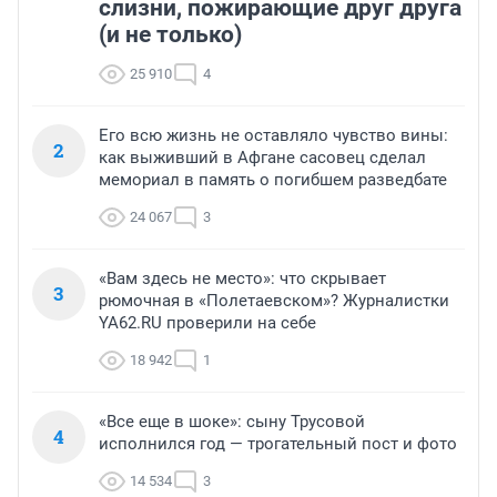
слизни, пожирающие друг друга
(и не только)
25 910
4
Его всю жизнь не оставляло чувство вины:
2
как выживший в Афгане сасовец сделал
мемориал в память о погибшем разведбате
24 067
3
«Вам здесь не место»: что скрывает
3
рюмочная в «Полетаевском»? Журналистки
YA62.RU проверили на себе
18 942
1
«Все еще в шоке»: сыну Трусовой
4
исполнился год — трогательный пост и фото
14 534
3